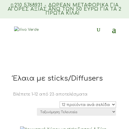
210 5768931 - ΔΩΡΕΑΝ ΜΕΤΑΦΟΡΙΚΆ ΓΙΑ
ΑΓΟΡΈΣ ΑΞΊΑΣ ΆΝΩ ΤΩΝ 50 ΕΥΡΏ ΓΙΑ ΤΑ 2
ΠΡΏΤΑ ΚΙΛΆ!
Products
search
Αρχική σελίδα
/
ΑΡΩΜΑΤΙΚΑ ΧΩΡΟΥ
/ Έλαια με
sticks/Diffusers
Έλαια με sticks/Diffusers
Sorted
Βλέπετε 1–12 από 23 αποτελέσματα
by
latest