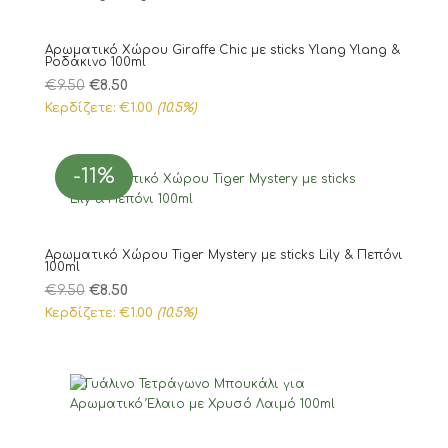
Αρωματικό Χώρου Giraffe Chic με sticks Ylang Ylang &
Ροδάκινο 100ml
Original
Η
€
9.50
€
8.50
price
τρέχουσα
Κερδίζετε:
€
1.00
(10.5%)
was:
τιμή
€9.50.
είναι:
-11%
€8.50.
Αρωματικό Χώρου Tiger Mystery με sticks Lily & Πεπόνι
100ml
Original
Η
€
9.50
€
8.50
price
τρέχουσα
Κερδίζετε:
€
1.00
(10.5%)
was:
τιμή
€9.50.
είναι:
€8.50.