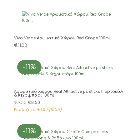
Vivo Verde Αρωματικό Χώρου Red Grape 100ml
€
11.00
-11%
Αρωματικό Χώρου Real Attractive με sticks Πορτοκάλι
& Κεχριμπάρι 100ml
Original
Η
€
9.50
€
8.50
price
τρέχουσα
Κερδίζετε:
€
1.00
(10.5%)
was:
τιμή
€9.50.
είναι:
-11%
€8.50.