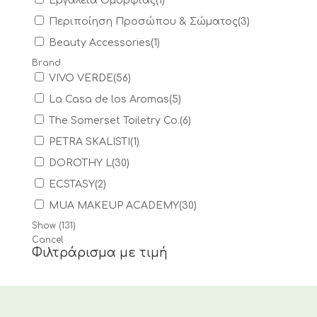
Εργαλεία Ομορφιάς
(
1
)
Περιποίηση Προσώπου & Σώματος
(
3
)
Beauty Accessories
(
1
)
Brand
VIVO VERDE
(
56
)
La Casa de los Aromas
(
5
)
The Somerset Toiletry Co.
(
6
)
PETRA SKALISTI
(
1
)
DOROTHY L
(
30
)
ECSTASY
(
2
)
MUA MAKEUP ACADEMY
(
30
)
Show
(
131
)
Cancel
Φιλτράρισμα με τιμή