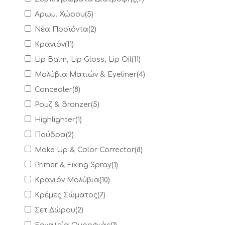
Αρωμ. Χώρου
(
5
)
Νέα Προϊόντα
(
2
)
Κραγιόν
(
11
)
Lip Balm, Lip Gloss, Lip Oil
(
11
)
Μολύβια Ματιών & Eyeliner
(
4
)
Concealer
(
8
)
Ρουζ & Bronzer
(
5
)
Highlighter
(
1
)
Πούδρα
(
2
)
Make Up & Color Corrector
(
8
)
Primer & Fixing Spray
(
1
)
Κραγιόν Μολύβια
(
10
)
Κρέμες Σώματος
(
7
)
Σετ Δώρου
(
2
)