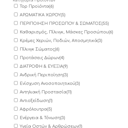
Κατηγορία Προϊόντων
Top Προϊόντα
(
6
)
ΑΡΩΜΑΤΙΚΑ ΧΩΡΟΥ
(
5
)
ΠΕΡΙΠΟΙΗΣΗ ΠΡΟΣΩΠΟΥ & ΣΩΜΑΤΟΣ
(
55
)
Καθαρισμός, Πίλινγκ, Μάσκες Προσώπου
(
6
)
Κρέμες Χεριών, Ποδιών, Αποσμητικά
(
3
)
Πίλινγκ Σώματος
(
6
)
Προτάσεις Δώρων
(
4
)
ΔΙΑΤΡΟΦΗ & ΕΥΕΞΙΑ
(
9
)
Ανδρική Περιποίηση
(
3
)
Ενίσχυση Ανοσοποιητικού
(
3
)
Αντηλιακή Προστασία
(
11
)
Αντιοξείδωση
(
1
)
Αφρόλουτρα
(
5
)
Ενέργεια & Τόνωση
(
3
)
Υγεία Οστών & Αρθρώσεων
(
1
)