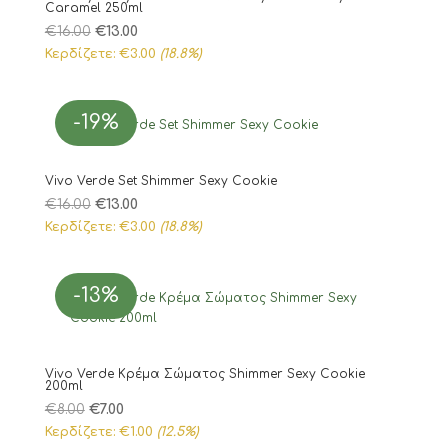
Caramel 250ml
Original
Η
€
16.00
€
13.00
price
τρέχουσα
Κερδίζετε:
€
3.00
(18.8%)
was:
τιμή
€16.00.
είναι:
-19%
€13.00.
Vivo Verde Set Shimmer Sexy Cookie
Original
Η
€
16.00
€
13.00
price
τρέχουσα
Κερδίζετε:
€
3.00
(18.8%)
was:
τιμή
€16.00.
είναι:
-13%
€13.00.
Vivo Verde Κρέμα Σώματος Shimmer Sexy Cookie
200ml
Original
Η
€
8.00
€
7.00
price
τρέχουσα
Κερδίζετε:
€
1.00
(12.5%)