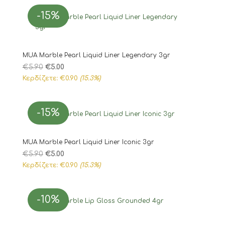
€5.90.
είναι:
-15%
€5.00.
MUA Marble Pearl Liquid Liner Legendary 3gr
Original
Η
€
5.90
€
5.00
price
τρέχουσα
Κερδίζετε:
€
0.90
(15.3%)
was:
τιμή
€5.90.
είναι:
-15%
€5.00.
MUA Marble Pearl Liquid Liner Iconic 3gr
Original
Η
€
5.90
€
5.00
price
τρέχουσα
Κερδίζετε:
€
0.90
(15.3%)
was:
τιμή
€5.90.
είναι:
-10%
€5.00.