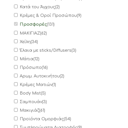
Κατά του Άγχους
(
2
)
Κρέμες & Οροί Προσώπου
(
9
)
Προσφορές
(
131
)
ΜΑΚΙΓΙΑΖ
(
62
)
Χείλη
(
34
)
Έλαια με sticks/Diffusers
(
3
)
Mάτια
(
12
)
Πρόσωπο
(
16
)
Αρωμ. Αυτοκινήτου
(
2
)
Κρέμες Ματιών
(
1
)
Body Mist
(
5
)
Σαμπουάν
(
3
)
Μακιγιάζ
(
61
)
Προϊόντα Ομορφιάς
(
54
)
Συμπληρώματα Διατροφής
(
9
)