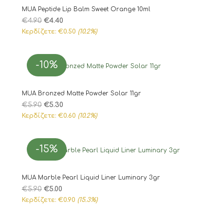
MUA Peptide Lip Balm Sweet Orange 10ml
Original
Η
€
4.90
€
4.40
price
τρέχουσα
Κερδίζετε:
€
0.50
(10.2%)
was:
τιμή
€4.90.
είναι:
-10%
€4.40.
MUA Bronzed Matte Powder Solar 11gr
Original
Η
€
5.90
€
5.30
price
τρέχουσα
Κερδίζετε:
€
0.60
(10.2%)
was:
τιμή
€5.90.
είναι:
-15%
€5.30.
MUA Marble Pearl Liquid Liner Luminary 3gr
Original
Η
€
5.90
€
5.00
price
τρέχουσα
Κερδίζετε:
€
0.90
(15.3%)
was:
τιμή