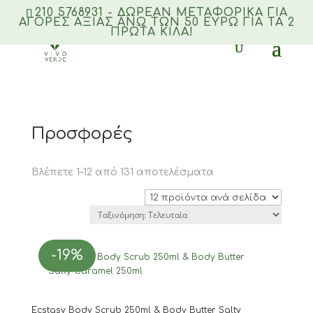
210 5768931 - ΔΩΡΕΑΝ ΜΕΤΑΦΟΡΙΚΆ ΓΙΑ
ΑΓΟΡΈΣ ΑΞΊΑΣ ΆΝΩ ΤΩΝ 50 ΕΥΡΏ ΓΙΑ ΤΑ 2
ΠΡΏΤΑ ΚΙΛΆ!
Products
search
Αρχική σελίδα
/ Προσφορές
Προσφορές
Sorted
Βλέπετε 1–12 από 131 αποτελέσματα
by
latest
-19%
Ecstasy Body Scrub 250ml & Body Butter Salty