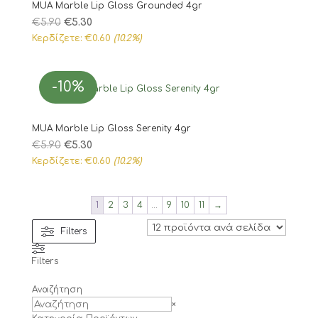
MUA Marble Lip Gloss Grounded 4gr
Original
Η
€
5.90
€
5.30
price
τρέχουσα
Κερδίζετε:
€
0.60
(10.2%)
was:
τιμή
€5.90.
είναι:
-10%
€5.30.
MUA Marble Lip Gloss Serenity 4gr
Original
Η
€
5.90
€
5.30
price
τρέχουσα
Κερδίζετε:
€
0.60
(10.2%)
was:
τιμή
€5.90.
είναι:
1
2
3
4
…
9
10
11
→
€5.30.
Filters
Filters
Αναζήτηση
Search
×