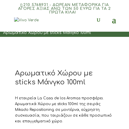
210 5768931 - ΔΩΡΕΑΝ ΜΕΤΑΦΟΡΙΚΆ ΓΙΑ
ΑΓΟΡΈΣ ΑΞΊΑΣ ΆΝΩ ΤΩΝ 50 ΕΥΡΏ ΓΙΑ ΤΑ 2
ΠΡΏΤΑ ΚΙΛΆ!
Αρχική
/
ΑΡΩΜΑΤΙΚΑ ΧΩΡΟΥ
/
Έλαια με sticks/Diffusers
/
Αρωματικό Χώρου με sticks Μάνγκο 100ml
Αρωματικό Χώρου με
sticks Μάνγκο 100ml
Η εταιρεία La Casa de los Aromas προσφέρει
Αρωματικά Χώρου με sticks 100ml της σειράς
Mikado Repositioning σε μοντέρνα, εύχρηστη
συσκευασία, που ταιριάζουν σε κάθε προσωπικό
και επαγγελματικό χώρο.