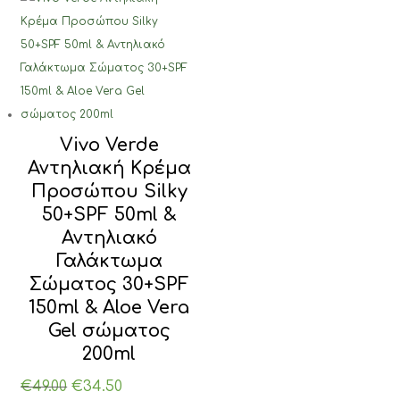
€20.00.
Vivo Verde
Αντηλιακή Κρέμα
Προσώπου Silky
50+SPF 50ml &
Αντηλιακό
Γαλάκτωμα
Σώματος 30+SPF
150ml & Aloe Vera
Gel σώματος
200ml
Original
Η
€
49.00
€
34.50