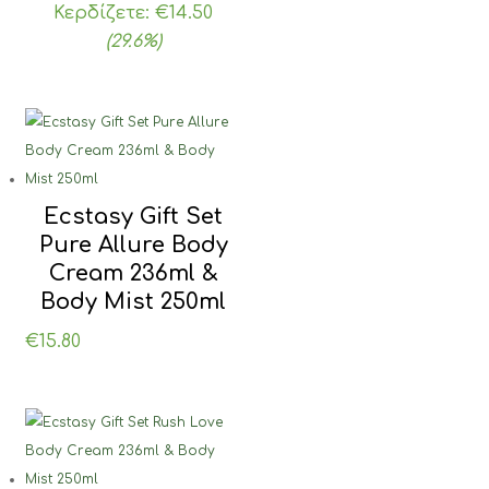
price
τρέχουσα
Κερδίζετε:
€
14.50
was:
τιμή
(29.6%)
€49.00.
είναι:
€34.50.
Ecstasy Gift Set
Pure Allure Body
Cream 236ml &
Body Mist 250ml
€
15.80