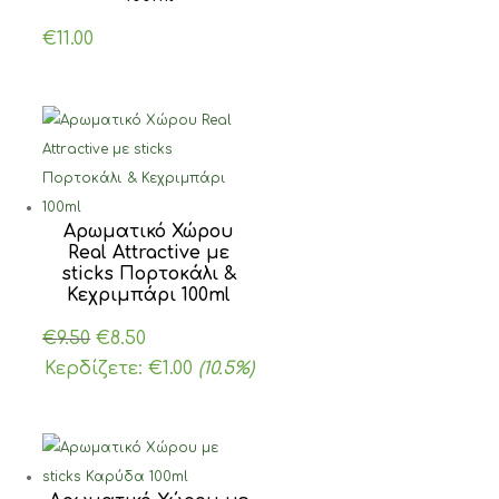
€
11.00
Αρωματικό Χώρου
Real Attractive με
sticks Πορτοκάλι &
Κεχριμπάρι 100ml
Original
Η
€
9.50
€
8.50
price
τρέχουσα
Κερδίζετε:
€
1.00
(10.5%)
was:
τιμή
€9.50.
είναι:
€8.50.