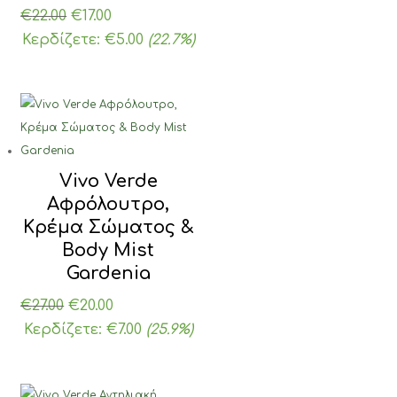
Original
Η
€
22.00
€
17.00
price
τρέχουσα
Κερδίζετε:
€
5.00
(22.7%)
was:
τιμή
€22.00.
είναι:
€17.00.
Vivo Verde
Αφρόλουτρο,
Κρέμα Σώματος &
Body Mist
Gardenia
Original
Η
€
27.00
€
20.00
price
τρέχουσα
Κερδίζετε:
€
7.00
(25.9%)
was:
τιμή
€27.00.
είναι: