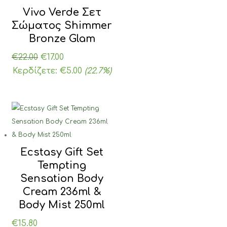
Vivo Verde Σετ
Σώματος Shimmer
Bronze Glam
Original
Η
€
22.00
€
17.00
price
τρέχουσα
Κερδίζετε:
€
5.00
(22.7%)
was:
τιμή
€22.00.
είναι:
€17.00.
Ecstasy Gift Set
Tempting
Sensation Body
Cream 236ml &
Body Mist 250ml
€
15.80