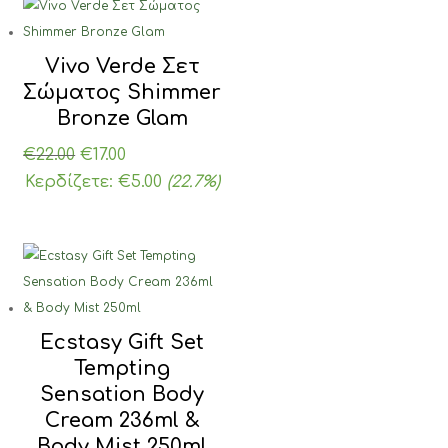
Vivo Verde Σετ
Σώματος Shimmer
Bronze Glam
Original
Η
€
22.00
€
17.00
price
τρέχουσα
Κερδίζετε:
€
5.00
(22.7%)
was:
τιμή
€22.00.
είναι:
€17.00.
Ecstasy Gift Set
Tempting
Sensation Body
Cream 236ml &
Body Mist 250ml