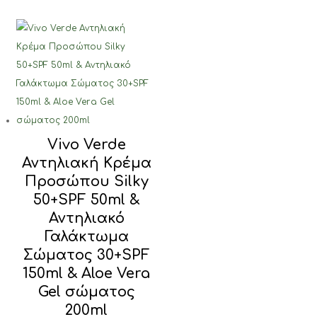
€27.00.
είναι:
€20.00.
Vivo Verde
Αντηλιακή Κρέμα
Προσώπου Silky
50+SPF 50ml &
Αντηλιακό
Γαλάκτωμα
Σώματος 30+SPF
150ml & Aloe Vera
Gel σώματος
200ml