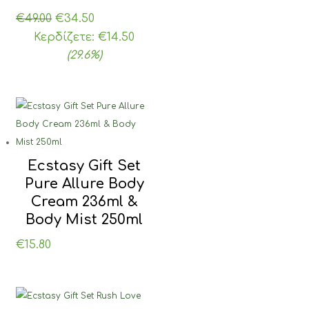
Original
Η
€
49.00
€
34.50
price
τρέχουσα
Κερδίζετε:
€
14.50
was:
τιμή
(29.6%)
€49.00.
είναι:
€34.50.
Ecstasy Gift Set
Pure Allure Body
Cream 236ml &
Body Mist 250ml
€
15.80