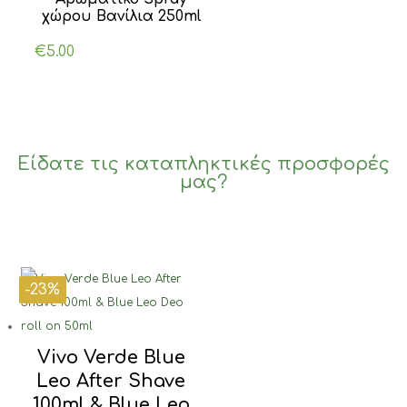
χώρου Βανίλια 250ml
€
5.00
Είδατε τις καταπληκτικές προσφορές
μας?
-23%
-26%
-30%
-23%
Vivo Verde Blue
Leo After Shave
100ml & Blue Leo