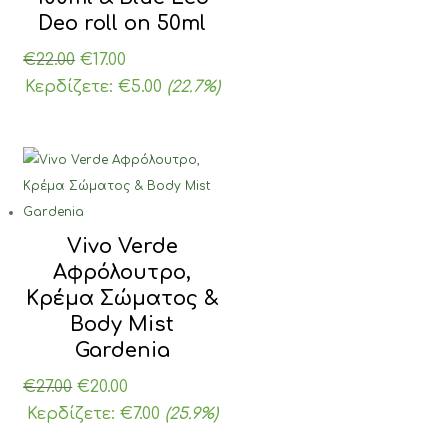
Deo roll on 50ml
Original
Η
€
22.00
€
17.00
price
τρέχουσα
Κερδίζετε:
€
5.00
(22.7%)
was:
τιμή
€22.00.
είναι:
€17.00.
Vivo Verde
Αφρόλουτρο,
Κρέμα Σώματος &
Body Mist
Gardenia
Original
Η
€
27.00
€
20.00
price
τρέχουσα
Κερδίζετε:
€
7.00
(25.9%)
was:
τιμή