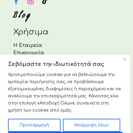
Blog
Χρήσιμα
Η Εταιρεία
Επικοινωνία
Τρόποι Πληρωμής
Σεβόμαστε την ιδιωτικότητά σας
Τρόποι Αποστολής
Χρησιμοποιούμε cookies για να βελτιώσουμε την
Πολιτική Επιστροφών & Ακυρώσεων
εμπειρία περιήγησής σας, να προβάλλουμε
Πολιτική απορρήτου & Cookies
εξατομικευμένες διαφημίσεις ή περιεχόμενο και να
αναλύουμε την επισκεψιμότητά μας. Κάνοντας κλικ
© 2025 Vivoverde Ελληνική Οικολογική Εταιρεία. Με
στην επιλογή «Αποδοχή Όλων», συναινείτε στη
την επιφύλαξη κάθε νόμιμου δικαιώματος.
χρήση των cookies από εμάς.
Αριθ. Γ.Ε.ΜΗ.: 7859001000
Προσαρμογή
Απόρριψη όλων
0