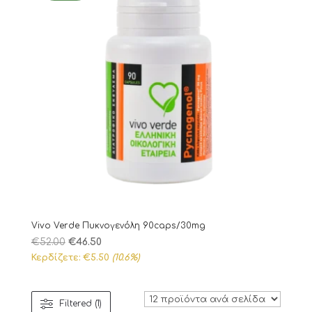
Vivo Verde Πυκνογενόλη 90caps/30mg
Original
Η
€
52.00
€
46.50
price
τρέχουσα
Κερδίζετε:
€
5.50
(10.6%)
was:
τιμή
€52.00.
είναι:
Filtered (1)
€46.50.