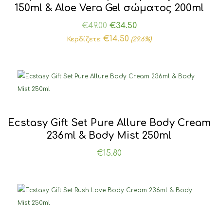
150ml & Aloe Vera Gel σώματος 200ml
Original
Η
€
49.00
€
34.50
price
τρέχουσα
€
14.50
Κερδίζετε:
(29.6%)
was:
τιμή
€49.00.
είναι:
€34.50.
Ecstasy Gift Set Pure Allure Body Cream
236ml & Body Mist 250ml
€
15.80