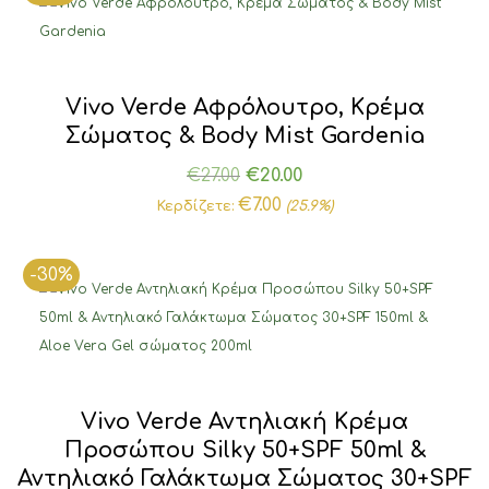
€17.00.
Vivo Verde Αφρόλουτρο, Κρέμα
Σώματος & Body Mist Gardenia
Original
Η
€
27.00
€
20.00
price
τρέχουσα
€
7.00
Κερδίζετε:
(25.9%)
was:
τιμή
€27.00.
είναι:
-30%
€20.00.
Vivo Verde Αντηλιακή Κρέμα
Προσώπου Silky 50+SPF 50ml &
Αντηλιακό Γαλάκτωμα Σώματος 30+SPF