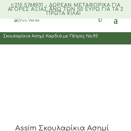
210 5768931 - ΔΩΡΕΑΝ ΜΕΤΑΦΟΡΙΚΆ ΓΙΑ
ΑΓΟΡΈΣ ΑΞΊΑΣ ΆΝΩ ΤΩΝ 50 ΕΥΡΏ ΓΙΑ ΤΑ 2
ΠΡΏΤΑ ΚΙΛΆ!
Products
search
Αρχική
/
Ατσάλινα Κοσμήματα
/
Σκουλαρίκια
/ Assim
Σκουλαρίκια Ασημί Καρδιά με Πέτρες Νο.95
Assim Σκουλαρίκια Ασημί