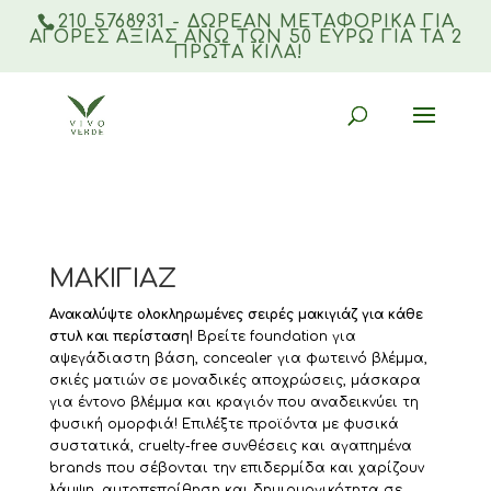
210 5768931 - ΔΩΡΕΑΝ ΜΕΤΑΦΟΡΙΚΆ ΓΙΑ
ΑΓΟΡΈΣ ΑΞΊΑΣ ΆΝΩ ΤΩΝ 50 ΕΥΡΏ ΓΙΑ ΤΑ 2
ΠΡΏΤΑ ΚΙΛΆ!
Products
search
Αρχική σελίδα
/ ΜΑΚΙΓΙΑΖ
ΜΑΚΙΓΙΑΖ
Ανακαλύψτε ολοκληρωμένες σειρές μακιγιάζ για κάθε
στυλ και περίσταση!
Βρείτε foundation για
αψεγάδιαστη βάση, concealer για φωτεινό βλέμμα,
σκιές ματιών σε μοναδικές αποχρώσεις, μάσκαρα
για έντονο βλέμμα και κραγιόν που αναδεικνύει τη
φυσική ομορφιά! Επιλέξτε προϊόντα με φυσικά
συστατικά, cruelty-free συνθέσεις και αγαπημένα
brands που σέβονται την επιδερμίδα και χαρίζουν
λάμψη, αυτοπεποίθηση και δημιουργικότητα σε