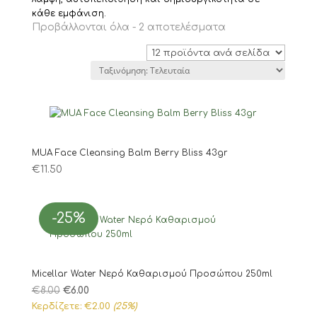
κάθε εμφάνιση.
Sorted
Προβάλλονται όλα - 2 αποτελέσματα
by
latest
MUA Face Cleansing Balm Berry Bliss 43gr
€
11.50
-25%
Micellar Water Νερό Καθαρισμού Προσώπου 250ml
Original
Η
€
8.00
€
6.00
price
τρέχουσα
Κερδίζετε:
€
2.00
(25%)