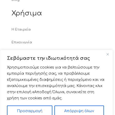
Χρήσιμα
Η Εταιρεία
Επικοινωνία
Τρόποι Πληρωμής
Σεβόμαστε την ιδιωτικότητά σας
Χρησιμοποιούμε cookies για να βελτιώσουμε την
Τρόποι Αποστολής
εμπειρία περιήγησής σας, να προβάλλουμε
εξατομικευμένες διαφημίσεις ή περιεχόμενο και να
Πολιτική Επιστροφών & Ακυρώσεων
αναλύουμε την επισκεψιμότητά μας. Κάνοντας κλικ
στην επιλογή «Αποδοχή Όλων», συναινείτε στη
Πολιτική απορρήτου & Cookies
χρήση των cookies από εμάς.
© 2025 Vivoverde Ελληνική Οικολογική Εταιρεία. Με
Προσαρμογή
Απόρριψη όλων
την επιφύλαξη κάθε νόμιμου δικαιώματος.
0