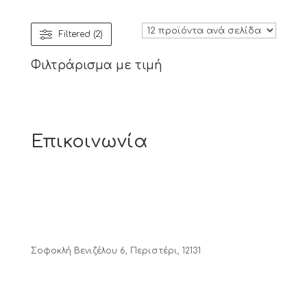
was:
τιμή
€8.00.
είναι:
Filtered (2)
€6.00.
Φιλτράρισμα με τιμή
Επικοινωνία
Σοφοκλή Βενιζέλου 6, Περιστέρι, 12131