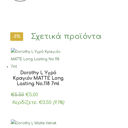
Σχετικά προϊόντα
-9%
-11%
-8%
Dorothy L Υγρό
Κραγιόν MATTE Long
Lasting Νο.118 7ml
Original
Η
€
5.50
€
5.00
price
τρέχουσα
Κερδίζετε:
€
0.50
(9.1%)
was:
τιμή
€5.50.
είναι:
€5.00.