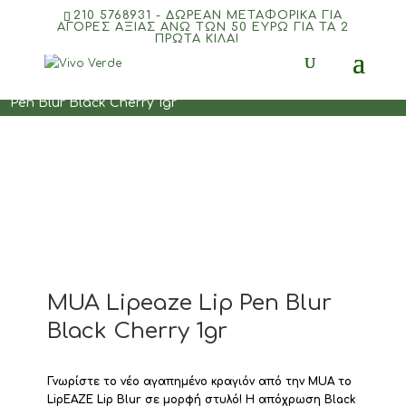
210 5768931 - ΔΩΡΕΑΝ ΜΕΤΑΦΟΡΙΚΆ ΓΙΑ
ΑΓΟΡΈΣ ΑΞΊΑΣ ΆΝΩ ΤΩΝ 50 ΕΥΡΏ ΓΙΑ ΤΑ 2
ΠΡΏΤΑ ΚΙΛΆ!
Αρχική
/
ΜΑΚΙΓΙΑΖ
/
Χείλη
/
Κραγιόν
/ MUA Lipeaze Lip
Pen Blur Black Cherry 1gr
MUA Lipeaze Lip Pen Blur
Black Cherry 1gr
Γνωρίστε το νέο αγαπημένο κραγιόν από την MUA το
LipEAZE Lip Blur σε μορφή στυλό! Η απόχρωση Black