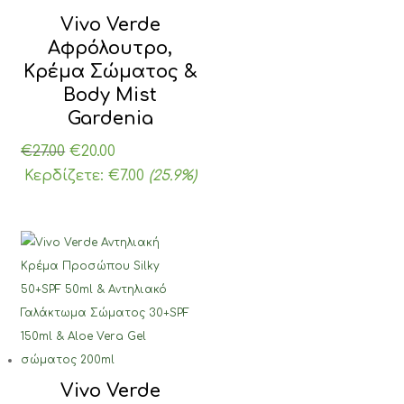
Vivo Verde
Αφρόλουτρο,
Κρέμα Σώματος &
Body Mist
Gardenia
Original
Η
€
27.00
€
20.00
price
τρέχουσα
Κερδίζετε:
€
7.00
(25.9%)
was:
τιμή
€27.00.
είναι:
€20.00.
Vivo Verde