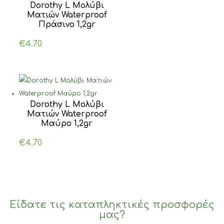
Dorothy L Μολύβι
Ματιών Waterproof
Πράσινο 1,2gr
€
4.70
Dorothy L Μολύβι
Ματιών Waterproof
Μαύρο 1,2gr
€
4.70
Είδατε τις καταπληκτικές προσφορές
μας?