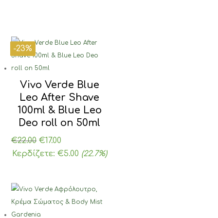
-23%
-26%
-30%
-23%
Vivo Verde Blue
Leo After Shave
100ml & Blue Leo
Deo roll on 50ml
Original
Η
€
22.00
€
17.00
price
τρέχουσα
Κερδίζετε:
€
5.00
(22.7%)
was:
τιμή
€22.00.
είναι:
€17.00.