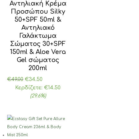
Αντηλιακή Κρέμα
Προσώπου Silky
50+SPF 50ml &
Αντηλιακό
Γαλάκτωμα
Σώματος 30+SPF
150ml & Aloe Vera
Gel σώματος
200ml
Original
Η
€
49.00
€
34.50
price
τρέχουσα
Κερδίζετε:
€
14.50
was:
τιμή
(29.6%)
€49.00.
είναι:
€34.50.