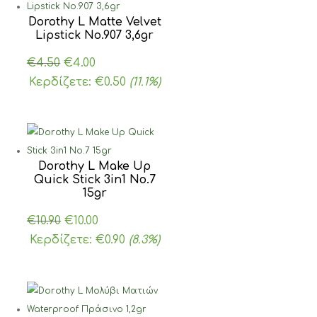
Dorothy L Matte Velvet
Lipstick Νο.907 3,6gr
Original
Η
€
4.50
€
4.00
price
τρέχουσα
Κερδίζετε:
€
0.50
(11.1%)
was:
τιμή
€4.50.
είναι:
€4.00.
Dorothy L Make Up
Quick Stick 3in1 No.7
15gr
Original
Η
€
10.90
€
10.00
price
τρέχουσα
Κερδίζετε:
€
0.90
(8.3%)
was:
τιμή
€10.90.
είναι:
€10.00.