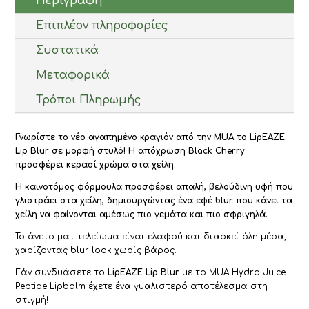
Περιγραφή
Επιπλέον πληροφορίες
Συστατικά
Μεταφορικά
Τρόποι Πληρωμής
Γνωρίστε το νέο αγαπημένο κραγιόν από την MUA το LipEAZE
Lip Blur σε μορφή στυλό! Η απόχρωση Black Cherry
προσφέρει κερασί χρώμα στα χείλη.
Η καινοτόμος φόρμουλα προσφέρει απαλή, βελούδινη υφή που
γλιστράει στα χείλη, δημιουργώντας ένα εφέ blur που κάνει τα
χείλη να φαίνονται αμέσως πιο γεμάτα και πιο σφριγηλά.
Το άνετο ματ τελείωμα είναι ελαφρύ και διαρκεί όλη μέρα,
χαρίζοντας blur look χωρίς βάρος.
Εάν συνδυάσετε το
LipEAZE Lip Blur
με το MUA Hydra Juice
Peptide Lipbalm έχετε ένα γυαλιστερό αποτέλεσμα στη
στιγμή!