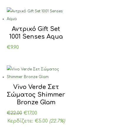
Αντρικό Gift Set
1001 Senses Aqua
€
9.90
Vivo Verde Σετ
Σώματος Shimmer
Bronze Glam
Original
Η
€
22.00
€
17.00
price
τρέχουσα
Κερδίζετε:
€
5.00
(22.7%)
was:
τιμή