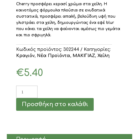
Cherry προσφέρει κερασί χρώμα στα χείλη.
Η
καινοτόμος φόρμουλα πλούσια σε ενυδατικά
συστατικά, προσφέρει απαλή, βελούδινη υφή που
γλιστράει στα χείλη, δημιουργώντας ένα εφέ blur
που κάνει τα χείλη να φαίνονται αμέσως πιο γεμάτα
και πιο σφριγηλά.
Κωδικός προϊόντος:
302244
Κατηγορίες:
Κραγιόν
,
Νέα Προϊόντα
,
ΜΑΚΙΓΙΑΖ
,
Χείλη
€
5.40
MUA
Lipeaze
Lip
Προσθήκη στο καλάθι
Pen
Blur
Black
Cherry
1gr
ποσότητα