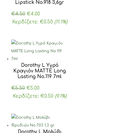
Lipstick Νο.918 3,6gr
Original
Η
€
4.50
€
4.00
price
τρέχουσα
Κερδίζετε:
€
0.50
(11.1%)
was:
τιμή
€4.50.
είναι:
€4.00.
Dorothy L Υγρό
Κραγιόν MATTE Long
Lasting Νο.119 7ml
Original
Η
€
5.50
€
5.00
price
τρέχουσα
Κερδίζετε:
€
0.50
(9.1%)
was:
τιμή
€5.50.
είναι:
€5.00.
Dorothy L Moλύβι