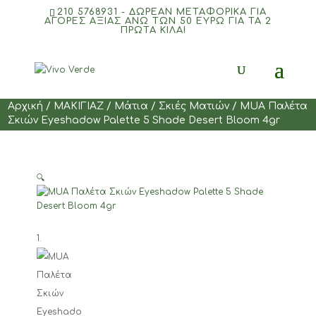
210 5768931 - ΔΩΡΕΑΝ ΜΕΤΑΦΟΡΙΚΆ ΓΙΑ
ΑΓΟΡΈΣ ΑΞΊΑΣ ΆΝΩ ΤΩΝ 50 ΕΥΡΏ ΓΙΑ ΤΑ 2
ΠΡΏΤΑ ΚΙΛΆ!
Products
search
Αρχική
/
ΜΑΚΙΓΙΑΖ
/
Mάτια
/
Σκιές Ματιών
/ MUA Παλέτα
Σκιών Eyeshadow Palette 5 Shade Desert Bloom 4gr
🔍