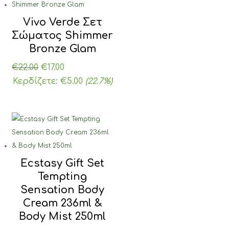
Vivo Verde Σετ
Σώματος Shimmer
Bronze Glam
Original
Η
€
22.00
€
17.00
price
τρέχουσα
Κερδίζετε:
€
5.00
(22.7%)
was:
τιμή
€22.00.
είναι:
€17.00.
Ecstasy Gift Set
Tempting
Sensation Body
Cream 236ml &
Body Mist 250ml