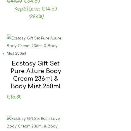
Original
Η
€
49.00
€
34.50
price
τρέχουσα
Κερδίζετε:
€
14.50
was:
τιμή
(29.6%)
€49.00.
είναι:
€34.50.
Ecstasy Gift Set
Pure Allure Body
Cream 236ml &
Body Mist 250ml
€
15.80