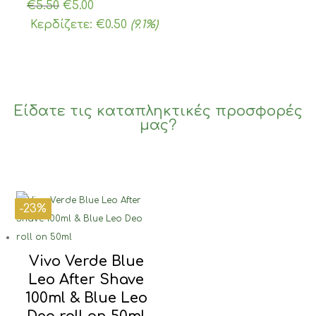
Original
Η
€
5.50
€
5.00
price
τρέχουσα
Κερδίζετε:
€
0.50
(9.1%)
was:
τιμή
€5.50.
είναι:
€5.00.
Είδατε τις καταπληκτικές προσφορές
μας?
-23%
-26%
-30%
-23%
Vivo Verde Blue
Leo After Shave
100ml & Blue Leo