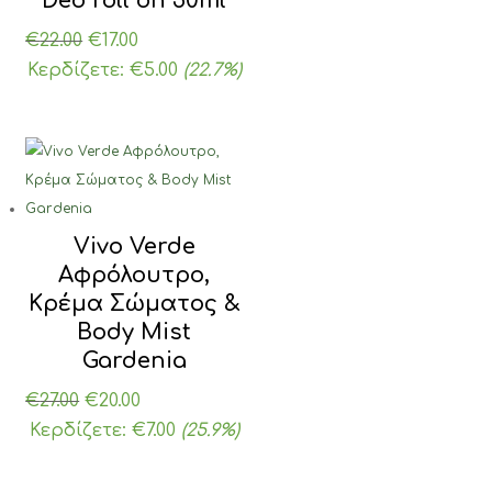
Deo roll on 50ml
Original
Η
€
22.00
€
17.00
price
τρέχουσα
Κερδίζετε:
€
5.00
(22.7%)
was:
τιμή
€22.00.
είναι:
€17.00.
Vivo Verde
Αφρόλουτρο,
Κρέμα Σώματος &
Body Mist
Gardenia
Original
Η
€
27.00
€
20.00
price
τρέχουσα
Κερδίζετε:
€
7.00
(25.9%)
was:
τιμή
€27.00.
είναι: