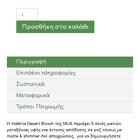
MUA
Παλέτα
Σκιών
Προσθήκη στο καλάθι
Eyeshadow
Palette
5
Shade
Desert
Bloom
Περιγραφή
4gr
Επιπλέον πληροφορίες
ποσότητα
Συστατικά
Μεταφορικά
Τρόποι Πληρωμής
Η παλέτα Desert Bloom της MUA περιέχει 5 σκιές ματιών
μεταξένιας υφής και έντονης απόδοσης σε ροζ τόνους με
matte & shimmer-foil αποχρώσεις, για να δημιουργήσετε