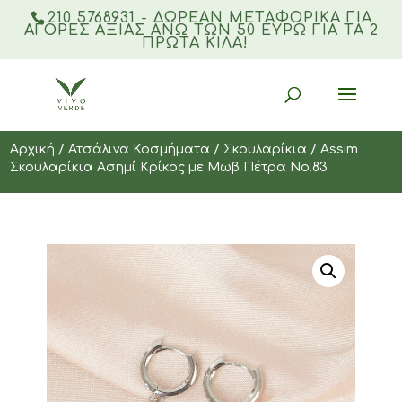
210 5768931 - ΔΩΡΕΑΝ ΜΕΤΑΦΟΡΙΚΆ ΓΙΑ
ΑΓΟΡΈΣ ΑΞΊΑΣ ΆΝΩ ΤΩΝ 50 ΕΥΡΏ ΓΙΑ ΤΑ 2
ΠΡΏΤΑ ΚΙΛΆ!
Products
search
Αρχική
/
Ατσάλινα Κοσμήματα
/
Σκουλαρίκια
/ Assim
Σκουλαρίκια Ασημί Κρίκος με Μωβ Πέτρα Νο.83