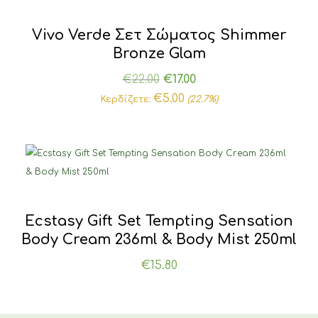
Vivo Verde Σετ Σώματος Shimmer
Bronze Glam
Original
Η
€
22.00
€
17.00
price
τρέχουσα
€
5.00
Κερδίζετε:
(22.7%)
was:
τιμή
€22.00.
είναι:
€17.00.
Ecstasy Gift Set Tempting Sensation
Body Cream 236ml & Body Mist 250ml
€
15.80