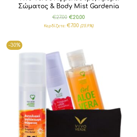
Σώματος & Body Mist Gardenia
Original
Η
€
27.00
€
20.00
price
τρέχουσα
€
7.00
Κερδίζετε:
(25.9%)
was:
τιμή
€27.00.
είναι:
-30%
€20.00.