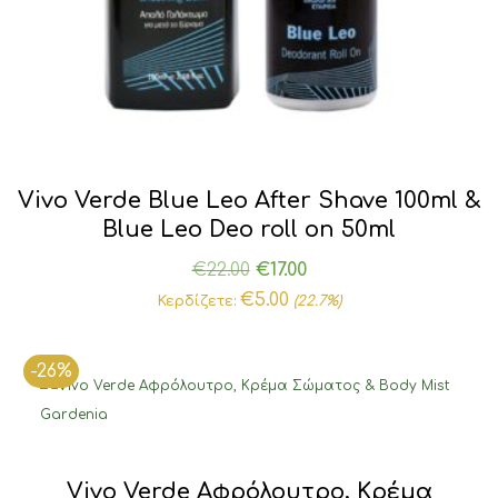
Vivo Verde Blue Leo After Shave 100ml &
Blue Leo Deo roll on 50ml
Original
Η
€
22.00
€
17.00
price
τρέχουσα
€
5.00
Κερδίζετε:
(22.7%)
was:
τιμή
€22.00.
είναι:
-26%
€17.00.
Vivo Verde Αφρόλουτρο, Κρέμα