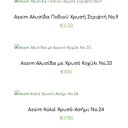
Αssim Αλυσίδα Ποδιού Χρυσή Στριφτή Νο.9
€
5.50
Αssim Αλυσίδα με Χρυσό Κοχύλι Νο.33
€
9.90
Αssim Κολιέ Χρυσό-Ασήμι Νο.24
€
17.90