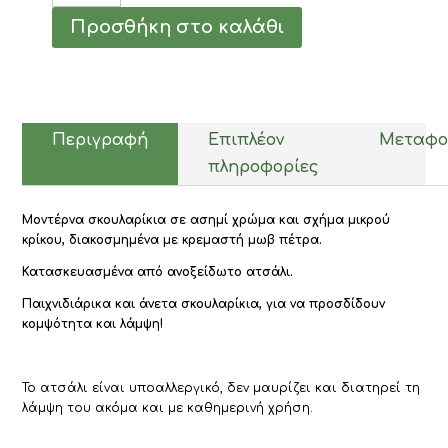
Ασημί
Προσθήκη στο καλάθι
Κρίκος
με
Μωβ
Πέτρα
Νο.83
ποσότητα
Περιγραφή
Επιπλέον
Μεταφο
πληροφορίες
Μοντέρνα σκουλαρίκια σε ασημί χρώμα και σχήμα μικρού
κρίκου, διακοσμημένα με κρεμαστή μωβ πέτρα.
Κατασκευασμένα από ανοξείδωτο ατσάλι.
Παιχνιδιάρικα και άνετα σκουλαρίκια, για να προσδίδουν
κομψότητα και λάμψη!
Το ατσάλι είναι υποαλλεργικό, δεν μαυρίζει και διατηρεί τη
λάμψη του ακόμα και με καθημερινή χρήση.