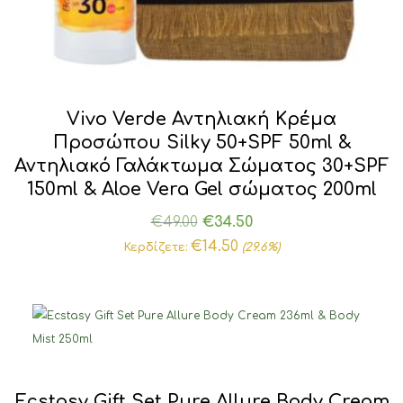
Vivo Verde Αντηλιακή Κρέμα
Προσώπου Silky 50+SPF 50ml &
Αντηλιακό Γαλάκτωμα Σώματος 30+SPF
150ml & Aloe Vera Gel σώματος 200ml
Original
Η
€
49.00
€
34.50
price
τρέχουσα
€
14.50
Κερδίζετε:
(29.6%)
was:
τιμή
€49.00.
είναι:
€34.50.
Ecstasy Gift Set Pure Allure Body Cream