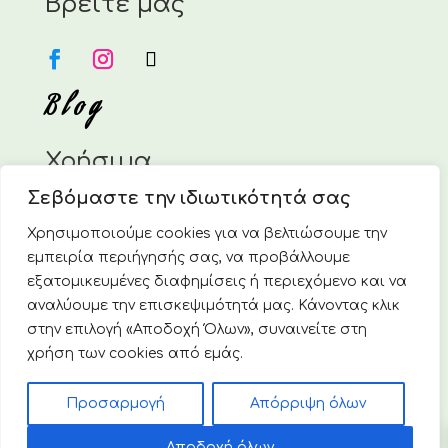
Βρείτε μας
Blog
Χρήσιμα
Σεβόμαστε την ιδιωτικότητά σας
Η Εταιρεία
Επικοινωνία
Χρησιμοποιούμε cookies για να βελτιώσουμε την
Τρόποι Πληρωμής
εμπειρία περιήγησής σας, να προβάλλουμε
Τρόποι Αποστολής
εξατομικευμένες διαφημίσεις ή περιεχόμενο και να
Πολιτική Επιστροφών & Ακυρώσεων
αναλύουμε την επισκεψιμότητά μας. Κάνοντας κλικ
στην επιλογή «Αποδοχή Όλων», συναινείτε στη
Πολιτική απορρήτου & Cookies
χρήση των cookies από εμάς.
© 2025 Vivoverde Ελληνική Οικολογική Εταιρεία. Με
Προσαρμογή
Απόρριψη όλων
την επιφύλαξη κάθε νόμιμου δικαιώματος.
0
Αριθ. Γ.Ε.ΜΗ.: 7859001000
Αποδοχή όλων