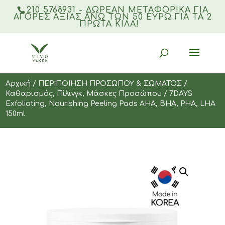
210 5768931 - ΔΩΡΕΑΝ ΜΕΤΑΦΟΡΙΚΆ ΓΙΑ
ΑΓΟΡΈΣ ΑΞΊΑΣ ΆΝΩ ΤΩΝ 50 ΕΥΡΏ ΓΙΑ ΤΑ 2
ΠΡΏΤΑ ΚΙΛΆ!
Products
search
Αρχική
/
ΠΕΡΙΠΟΙΗΣΗ ΠΡΟΣΩΠΟΥ & ΣΩΜΑΤΟΣ
/
Καθαρισμός, Πίλινγκ, Μάσκες Προσώπου
/ 7DAYS
Exfoliating, Nourishing Peeling Pads AHA, BHA, PHA, LHA
150ml