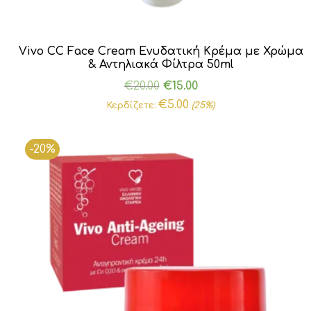
Vivo CC Face Cream Ενυδατική Κρέμα με Χρώμα
& Αντηλιακά Φίλτρα 50ml
Original
Η
€
20.00
€
15.00
price
τρέχουσα
€
5.00
Κερδίζετε:
(25%)
was:
τιμή
€20.00.
είναι:
-20%
€15.00.