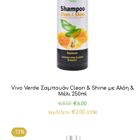
Vivo Verde Σαμπουάν Clean & Shine με Αλόη &
Μέλι 250ml
Original
Η
€
8.00
€
6.00
price
τρέχουσα
€
2.00
Κερδίζετε:
(25%)
was:
τιμή
€8.00.
είναι:
-13%
€6.00.