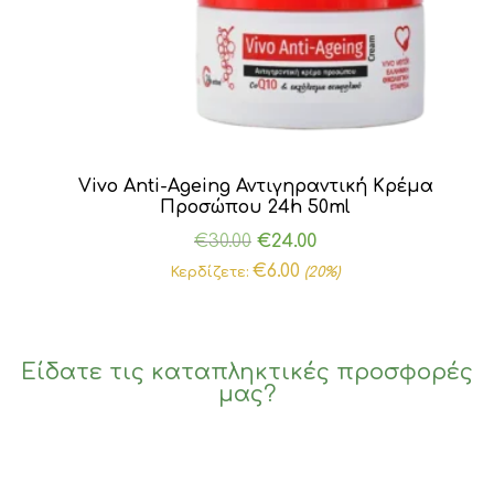
Vivo Anti-Ageing Αντιγηραντική Κρέμα
Προσώπου 24h 50ml
Original
Η
€
30.00
€
24.00
price
τρέχουσα
€
6.00
Κερδίζετε:
(20%)
was:
τιμή
€30.00.
είναι:
€24.00.
Είδατε τις καταπληκτικές προσφορές
μας?