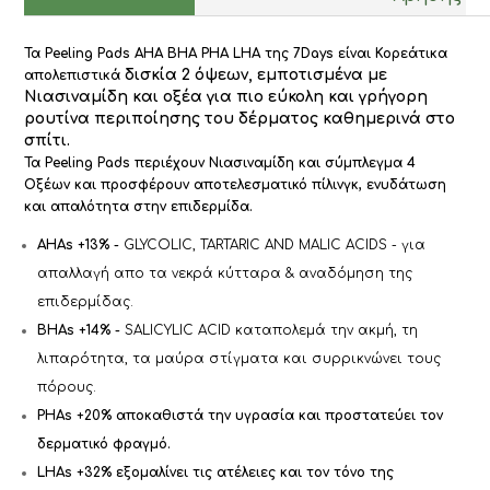
ποσότητα
Τα Peeling Pads AHA BHA PHA LHA της 7Days είναι Κορεάτικα
δισκία 2 όψεων, εμποτισμένα με
απολεπιστικά
Νιασιναμίδη και οξέα για πιο εύκολη και γρήγορη
ρουτίνα περιποίησης του δέρματος καθημερινά στο
σπίτι.
Τα Peeling Pads περιέχουν Νιασιναμίδη και σύμπλεγμα 4
Οξέων και προσφέρουν αποτελεσματικό πίλινγκ, ενυδάτωση
και απαλότητα στην επιδερμίδα.
AHAs +13% -
GLYCOLIC, TARTARIC AND MALIC ACIDS - για
απαλλαγή απο τα νεκρά κύτταρα & αναδόμηση της
επιδερμίδας.
BHAs +14% -
SALICYLIC ACID καταπολεμά την ακμή, τη
λιπαρότητα, τα μαύρα στίγματα και συρρικνώνει τους
πόρους.
PHAs +20% αποκαθιστά την υγρασία και προστατεύει τον
δερματικό φραγμό.
LHAs +32% εξομαλίνει τις ατέλειες και τον τόνο της