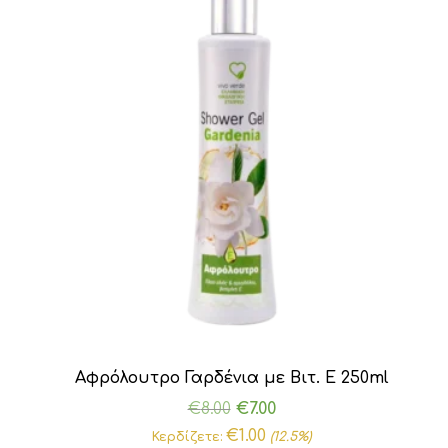
Αφρόλουτρο Γαρδένια με Βιτ. Ε 250ml
Original
Η
€
8.00
€
7.00
price
τρέχουσα
€
1.00
Κερδίζετε:
(12.5%)