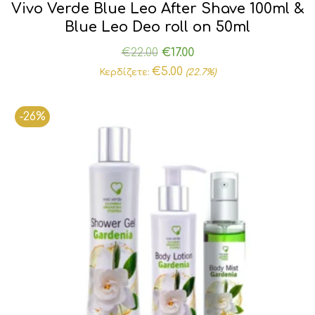
Vivo Verde Blue Leo After Shave 100ml &
Blue Leo Deo roll on 50ml
Original
Η
€
22.00
€
17.00
price
τρέχουσα
€
5.00
Κερδίζετε:
(22.7%)
was:
τιμή
€22.00.
είναι:
-26%
€17.00.