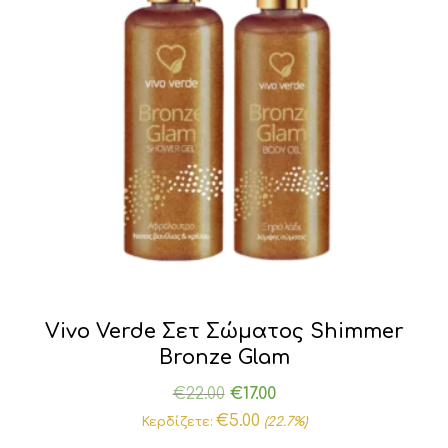
Vivo Verde Σετ Σώματος Shimmer
Bronze Glam
Original
Η
€
22.00
€
17.00
price
τρέχουσα
€
5.00
Κερδίζετε:
(22.7%)
was:
τιμή