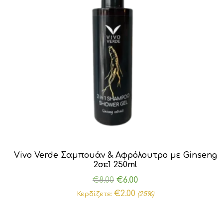
Vivo Verde Σαμπουάν & Αφρόλουτρο με Ginseng
2σε1 250ml
Original
Η
€
8.00
€
6.00
price
τρέχουσα
€
2.00
Κερδίζετε:
(25%)
was:
τιμή
€8.00.
είναι: