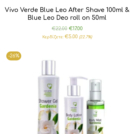
Vivo Verde Blue Leo After Shave 100ml &
Blue Leo Deo roll on 50ml
Original
Η
€
22.00
€
17.00
price
τρέχουσα
€
5.00
Κερδίζετε:
(22.7%)
was:
τιμή
€22.00.
είναι:
-26%
€17.00.