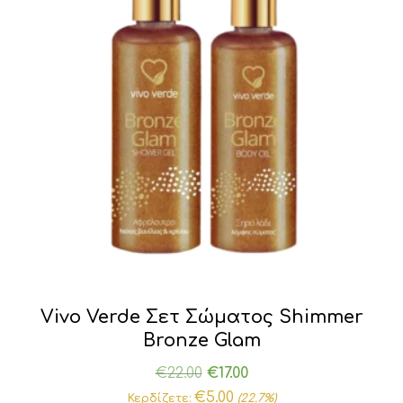
Vivo Verde Σετ Σώματος Shimmer
Bronze Glam
Original
Η
€
22.00
€
17.00
price
τρέχουσα
€
5.00
Κερδίζετε:
(22.7%)