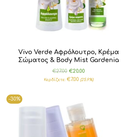
Vivo Verde Αφρόλουτρο, Κρέμα
Σώματος & Body Mist Gardenia
Original
Η
€
27.00
€
20.00
price
τρέχουσα
€
7.00
Κερδίζετε:
(25.9%)
was:
τιμή
€27.00.
είναι:
-30%
€20.00.