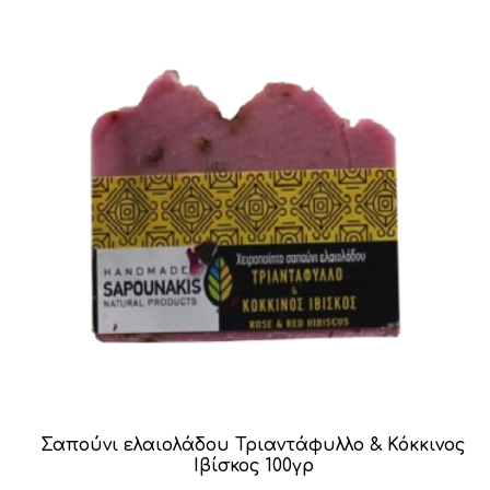
€6.00.
Σαπούνι ελαιολάδου Τριαντάφυλλο & Κόκκινος
Ιβίσκος 100γρ