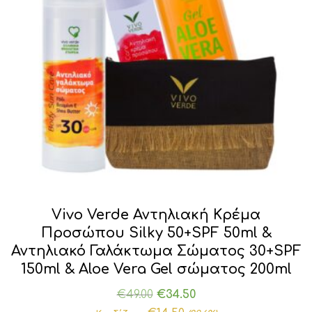
Vivo Verde Αντηλιακή Κρέμα
Προσώπου Silky 50+SPF 50ml &
Αντηλιακό Γαλάκτωμα Σώματος 30+SPF
150ml & Aloe Vera Gel σώματος 200ml
Original
Η
€
49.00
€
34.50
price
τρέχουσα