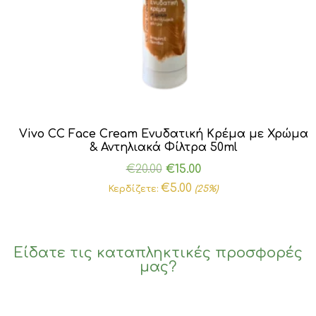
Vivo CC Face Cream Ενυδατική Κρέμα με Χρώμα
& Αντηλιακά Φίλτρα 50ml
Original
Η
€
20.00
€
15.00
price
τρέχουσα
€
5.00
Κερδίζετε:
(25%)
was:
τιμή
€20.00.
είναι:
€15.00.
Είδατε τις καταπληκτικές προσφορές
μας?