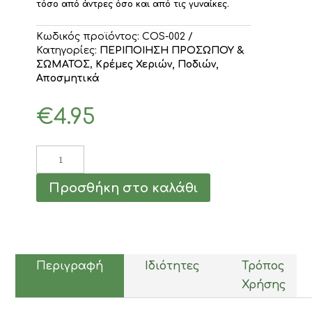
τόσο από άντρες όσο και από τις γυναίκες.
Κωδικός προϊόντος:
COS-002
Κατηγορίες:
ΠΕΡΙΠΟΙΗΣΗ ΠΡΟΣΩΠΟΥ &
ΣΩΜΑΤΟΣ
,
Κρέμες Χεριών, Ποδιών,
Αποσμητικά
€
4.95
Αποσμητικός
Φυσικός
Κρύσταλλος
Προσθήκη στο καλάθι
Aloe
Vera
ONE
Cosmetics
80gr
ποσότητα
Περιγραφή
Ιδιότητες
Τρόπος
Χρήσης