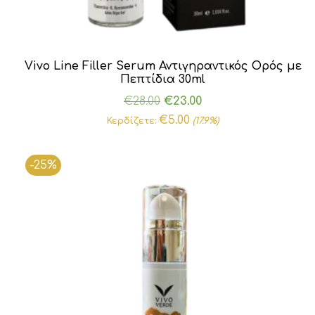
Vivo Line Filler Serum Αντιγηραντικός Ορός με
Πεπτίδια 30ml
Original
Η
€
28.00
€
23.00
price
τρέχουσα
€
5.00
Κερδίζετε:
(17.9%)
was:
τιμή
€28.00.
είναι:
-25%
€23.00.