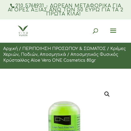
210 5768931 - ΔΩΡΕΑΝ ΜΕΤΑΦΟΡΙΚΆ ΓΙΑ
ΑΓΟΡΈΣ ΑΞΊΑΣ ΆΝΩ ΤΩΝ 50 ΕΥΡΏ ΓΙΑ ΤΑ 2
ΠΡΏΤΑ ΚΙΛΆ!
Products
search
Αρχική
/
ΠΕΡΙΠΟΙΗΣΗ ΠΡΟΣΩΠΟΥ & ΣΩΜΑΤΟΣ
/
Κρέμες
Χεριών, Ποδιών, Αποσμητικά
/ Αποσμητικός Φυσικός
Κρύσταλλος Aloe Vera ONE Cosmetics 80gr