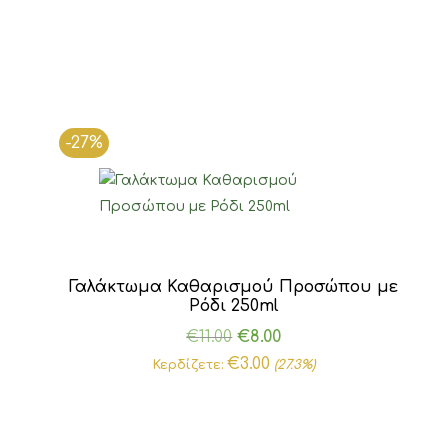
-27%
Γαλάκτωμα Καθαρισμού Προσώπου με
Ρόδι 250ml
Original
Η
€
11.00
€
8.00
price
τρέχουσα
€
3.00
Κερδίζετε:
(27.3%)
was:
τιμή
€11.00.
είναι:
€8.00.