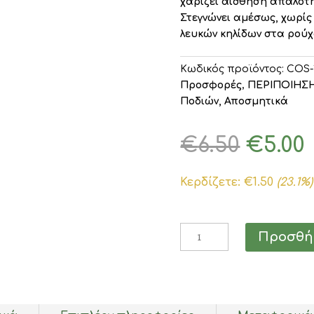
χαρίζει αίσθηση απαλότη
Στεγνώνει αμέσως, χωρίς
λευκών κηλίδων στα ρούχ
Κωδικός προϊόντος:
COS-
Προσφορές
,
ΠΕΡΙΠΟΙΗΣ
Ποδιών, Αποσμητικά
Origi
€
6.50
€
5.00
price
was:
Κερδίζετε:
€
1.50
(23.1%)
€6.50.
Vivo
Προσθήκ
Verde
Deo
Roll
On
Cotton