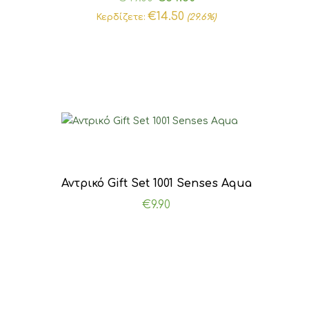
price
τρέχουσα
€
14.50
Κερδίζετε:
(29.6%)
was:
τιμή
€49.00.
είναι:
€34.50.
Αντρικό Gift Set 1001 Senses Aqua
€
9.90