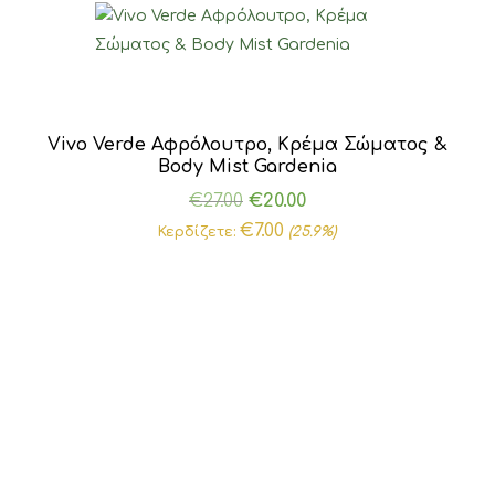
Vivo Verde Αφρόλουτρο, Κρέμα Σώματος &
Body Mist Gardenia
Original
Η
€
27.00
€
20.00
price
τρέχουσα
€
7.00
Κερδίζετε:
(25.9%)
was:
τιμή
€27.00.
είναι:
€20.00.