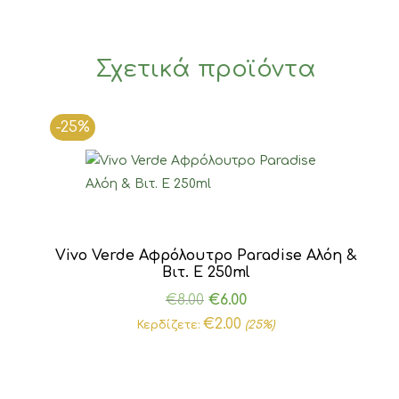
Σχετικά προϊόντα
-25%
Vivo Verde Αφρόλουτρο Paradise Αλόη &
Βιτ. Ε 250ml
Original
Η
€
8.00
€
6.00
price
τρέχουσα
€
2.00
Κερδίζετε:
(25%)
was:
τιμή
€8.00.
είναι:
€6.00.