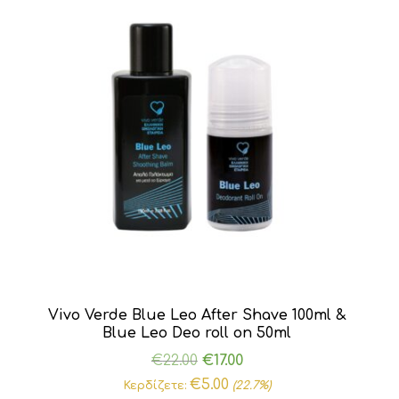
Vivo Verde Blue Leo After Shave 100ml &
Blue Leo Deo roll on 50ml
Original
Η
€
22.00
€
17.00
price
τρέχουσα
€
5.00
Κερδίζετε:
(22.7%)