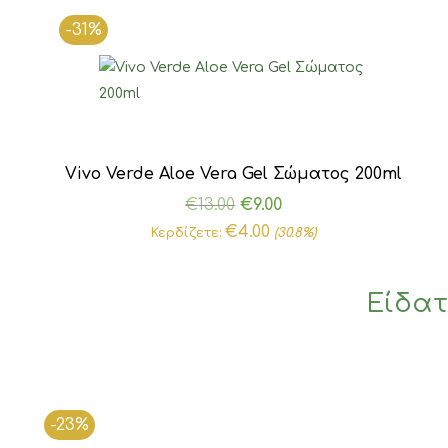
-31%
Vivo Verde Aloe Vera Gel Σώματος 200ml
Original
Η
€
13.00
€
9.00
price
τρέχουσα
€
4.00
Κερδίζετε:
(30.8%)
was:
τιμή
€13.00.
είναι:
Είδατ
€9.00.
-23%