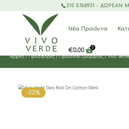
210 5768931 - ΔΩΡΕΑΝ
Νέα Προϊόντα
Κατ
0
€
0.00
Αρχική
/
Προσφορές
/
Προϊόντα Ομορφιάς
/ Vivo Verd
-23%