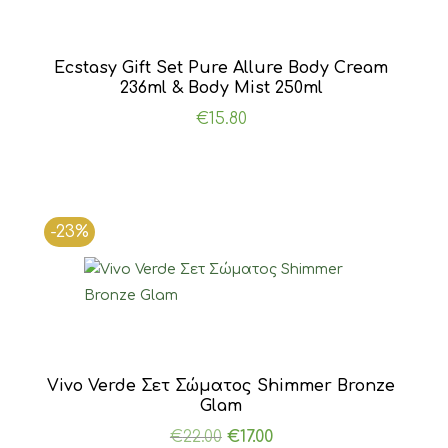
Ecstasy Gift Set Pure Allure Body Cream
236ml & Body Mist 250ml
€
15.80
-23%
Vivo Verde Σετ Σώματος Shimmer Bronze
Glam
Original
Η
€
22.00
€
17.00