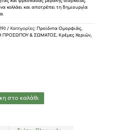
τας και φρεσκάδας μεγάλης διάρκειας.
 να κολλάει και αποτρέπει τη δημιουργία
α.
190
Κατηγορίες:
Προϊόντα Ομορφιάς
,
Η ΠΡΟΣΩΠΟΥ & ΣΩΜΑΤΟΣ
,
Κρέμες Χεριών,
nal
Η
τρέχουσα
τιμή
είναι:
€5.00.
η στο καλάθι