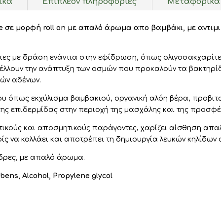
ικά
Επιπλέον πληροφορίες
Μεταφορικά
50ml
ποσότητα
e σε μορφή roll on με απαλό άρωμα απο βαμβάκι, με αντιμ
τες με δράση ενάντια στην εφίδρωση, όπως ολιγοσακχαρίτε
έλλουν την ανάπτυξη των οσμών που προκαλούν τα βακτηρίδ
ιών αδένων.
 όπως εκχύλισμα βαμβακιού, οργανική αλόη βέρα, προβιταμ
ης επιδερμίδας στην περιοχή της μασχάλης και της προσφ
τικούς και αποσμητικούς παράγοντες, χαρίζει αίσθηση απ
ίς να κολλάει και αποτρέπει τη δημιουργία λευκών κηλίδων
νδρες, με απαλό άρωμα.
bens, Alcohol, Propylene glycol