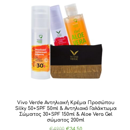
Vivo Verde Αντηλιακή Κρέμα Προσώπου
Silky 50+SPF 50ml & Αντηλιακό Γαλάκτωμα
Σώματος 30+SPF 150ml & Aloe Vera Gel
σώματος 200ml
Original
Η
€
49.00
€
34.50