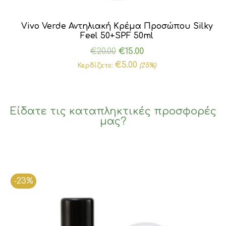
Vivo Verde Αντηλιακή Κρέμα Προσώπου Silky
Feel 50+SPF 50ml
Original
Η
€
20.00
€
15.00
price
τρέχουσα
€
5.00
Κερδίζετε:
(25%)
was:
τιμή
€20.00.
είναι:
€15.00.
Είδατε τις καταπληκτικές προσφορές
μας?
-23%