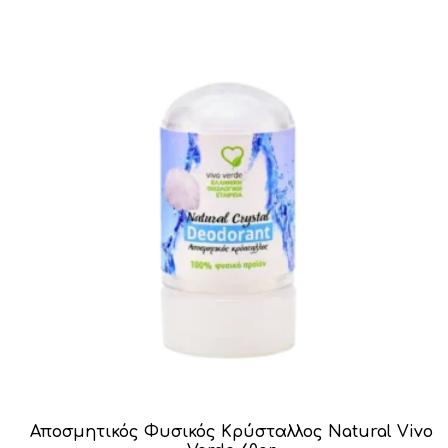
€8.00.
είναι:
€6.00.
Αποσμητικός Φυσικός Κρύσταλλος Natural Vivo