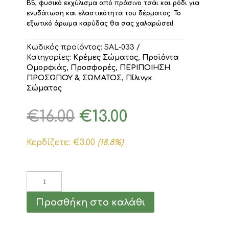
Β5, φυσικό εκχύλισμα από πράσινο τσάι και ρόδι για
ενυδάτωση και ελαστικότητα του δέρματος. Το
εξωτικό άρωμα καρύδας θα σας χαλαρώσει!
Κωδικός προϊόντος:
SAL-033
Κατηγορίες:
Κρέμες Σώματος
,
Προϊόντα
Ομορφιάς
,
Προσφορές
,
ΠΕΡΙΠΟΙΗΣΗ
ΠΡΟΣΩΠΟΥ & ΣΩΜΑΤΟΣ
,
Πίλινγκ
Σώματος
Original
Η
€
16.00
€
13.00
price
τρέχουσα
was:
τιμή
Κερδίζετε:
€
3.00
(18.8%)
€16.00.
είναι:
€13.00.
Ecstasy
Body
Scrub
Προσθήκη στο καλάθι
250ml
&
Body