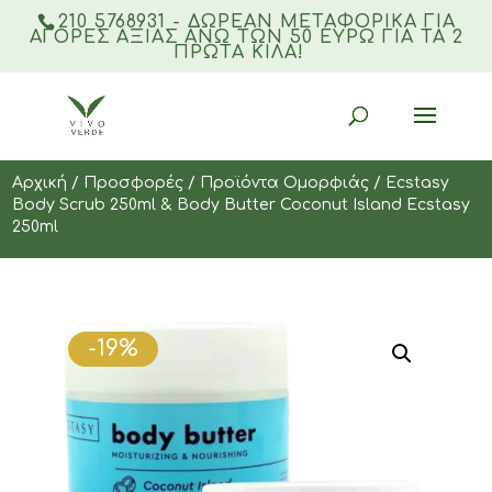
210 5768931 - ΔΩΡΕΑΝ ΜΕΤΑΦΟΡΙΚΆ ΓΙΑ
ΑΓΟΡΈΣ ΑΞΊΑΣ ΆΝΩ ΤΩΝ 50 ΕΥΡΏ ΓΙΑ ΤΑ 2
ΠΡΏΤΑ ΚΙΛΆ!
Products
search
Αρχική
/
Προσφορές
/
Προϊόντα Ομορφιάς
/ Ecstasy
Body Scrub 250ml & Body Butter Coconut Island Ecstasy
250ml
-19%