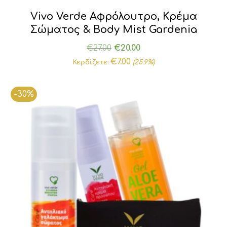
Vivo Verde Αφρόλουτρο, Κρέμα
Σώματος & Body Mist Gardenia
Original
Η
€
27.00
€
20.00
price
τρέχουσα
€
7.00
Κερδίζετε:
(25.9%)
was:
τιμή
€27.00.
είναι:
-30%
€20.00.