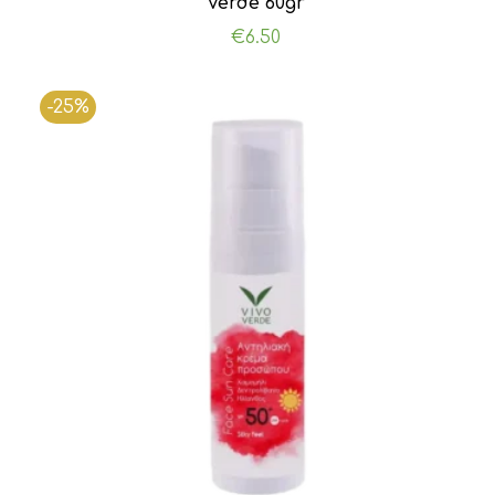
Verde 60gr
€
6.50
-25%