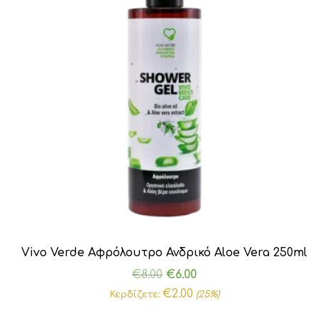
Vivo Verde Αφρόλουτρο Ανδρικό Aloe Vera 250ml
Original
Η
€
8.00
€
6.00
price
τρέχουσα
€
2.00
Κερδίζετε:
(25%)
was:
τιμή