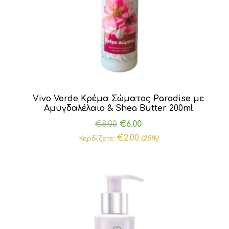
Vivo Verde Κρέμα Σώματος Paradise με
Αμυγδαλέλαιο & Shea Butter 200ml
Original
Η
€
8.00
€
6.00
price
τρέχουσα
€
2.00
Κερδίζετε:
(25%)
was:
τιμή
€8.00.
είναι:
€6.00.