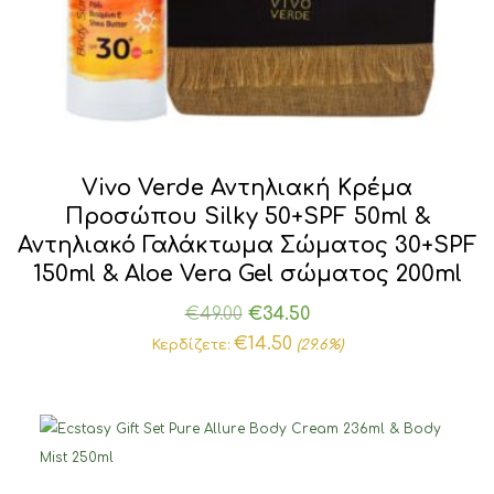
Vivo Verde Αντηλιακή Κρέμα
Προσώπου Silky 50+SPF 50ml &
Αντηλιακό Γαλάκτωμα Σώματος 30+SPF
150ml & Aloe Vera Gel σώματος 200ml
Original
Η
€
49.00
€
34.50
price
τρέχουσα
€
14.50
Κερδίζετε:
(29.6%)
was:
τιμή
€49.00.
είναι:
€34.50.