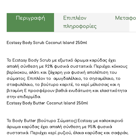
Butter
Coconut
Island
Περιγραφή
Επιπλέον
Μεταφο
Ecstasy
πληροφορίες
250ml
ποσότητα
Ecstasy Body Scrub Coconut Island 250ml
Το
E
cstasy Body Scrub με εξωτικό άρωμα καρύδας έχει
απαλή σύνθεση με 92% φυσικά συστατικά. Περιέχει κόκκους
βερίκοκου, αλάτι και ζάχαρη για φυσική απολέπιση του
σώματος. Επιπλέον το αμυγδαλέλαιο, το σησαμέλαιο, το
σταφυλέλαιο, το βούτυρο καριτέ, το κερί μέλισσας και η
βιταμίνη Ε προσφέρουν βαθιά ενυδάτωση και ελαστικότητα
στην επιδερμίδα.
Ecstasy Body Butter Coconut Island 250ml
Το Body Butter (Βούτυρο Σώματος)
Ecstasy με καλοκαιρινό
άρωμα καρύδας έχει απαλή σύνθεση μ
ε 95% φυσικά
συστατικά. Περιέχει κερί ρυζιού, έλαια καρύδας και σαφράν,