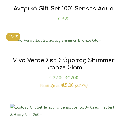
Αντρικό Gift Set 1001 Senses Aqua
€
9.90
-23%
Vivo Verde Σετ Σώματος Shimmer
Bronze Glam
Original
Η
€
22.00
€
17.00
price
τρέχουσα
€
5.00
Κερδίζετε:
(22.7%)
was:
τιμή
€22.00.
είναι:
€17.00.