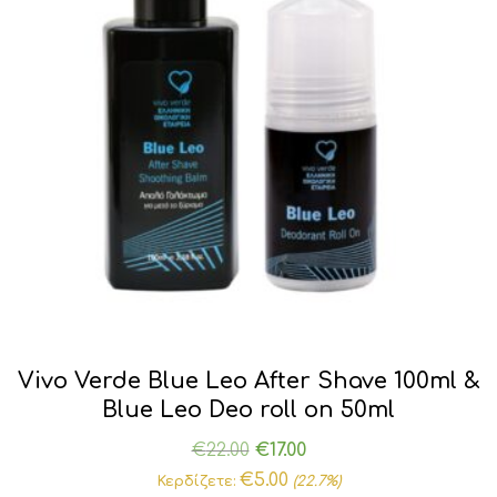
Vivo Verde Blue Leo After Shave 100ml &
Blue Leo Deo roll on 50ml
Original
Η
€
22.00
€
17.00
price
τρέχουσα
€
5.00
Κερδίζετε:
(22.7%)