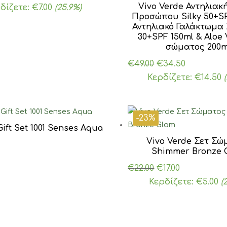
ice
τρέχουσα
Vivo Verde Αντηλιακ
δίζετε:
€
7.00
(25.9%)
Προσώπου Silky 50+S
s:
τιμή
Αντηλιακό Γαλάκτωμα
7.00.
είναι:
30+SPF 150ml & Aloe 
€20.00.
σώματος 200m
Original
Η
€
49.00
€
34.50
price
τρέχουσ
Κερδίζετε:
€
14.50
was:
τιμή
€49.00.
είναι:
€34.50.
-23%
Gift Set 1001 Senses Aqua
Vivo Verde Σετ Σώ
Shimmer Bronze 
Original
Η
€
22.00
€
17.00
price
τρέχουσα
Κερδίζετε:
€
5.00
(
was:
τιμή
€22.00.
είναι:
€17.00.