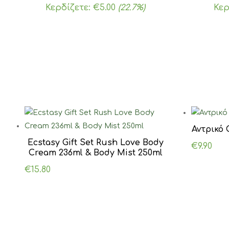
price
τρέχουσα
pr
Κερδίζετε:
€
5.00
(22.7%)
Κερ
was:
τιμή
wa
€22.00.
είναι:
€2
€17.00.
Αντρικό 
Ecstasy Gift Set Rush Love Body
€
9.90
Cream 236ml & Body Mist 250ml
€
15.80