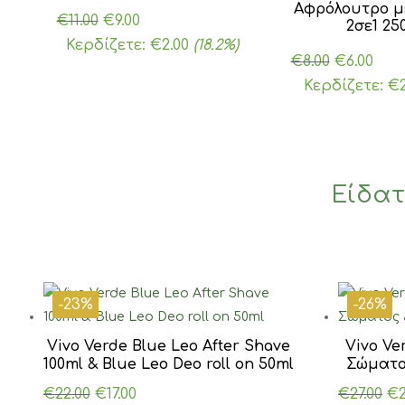
Αφρόλουτρο μ
Original
Η
€
11.00
€
9.00
2σε1 25
price
τρέχουσα
Κερδίζετε:
€
2.00
(18.2%)
Original
Η
€
8.00
€
6.00
was:
τιμή
price
τρέ
Κερδίζετε:
€
€11.00.
είναι:
was:
τιμ
€9.00.
€8.00.
είνα
€6.0
Είδατ
-23%
-26%
Vivo Verde Blue Leo After Shave
Vivo Ve
100ml & Blue Leo Deo roll on 50ml
Σώματο
Original
Η
Or
€
22.00
€
17.00
€
27.00
€