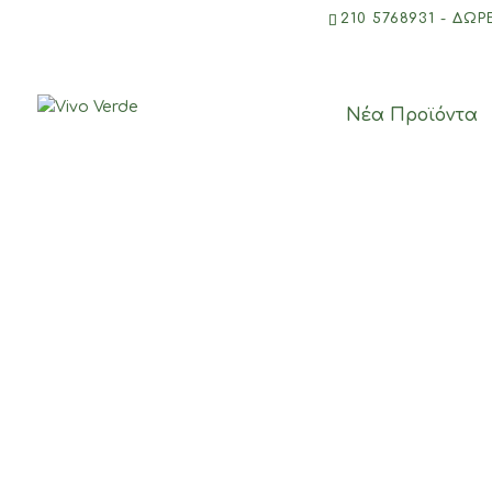
210 5768931 - ΔΩ
Νέα Προϊόντα
Αρχική
/
Προτάσεις Δώρων
/
Περιποίηση Προσώπου &