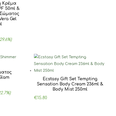
ή Κρέμα
PF 50ml &
 Σώματος
Vera Gel
l
α
(29.6%)
ματος
Glam
Ecstasy Gift Set Tempting
Sensation Body Cream 236ml &
Body Mist 250ml
22.7%)
€
15.80