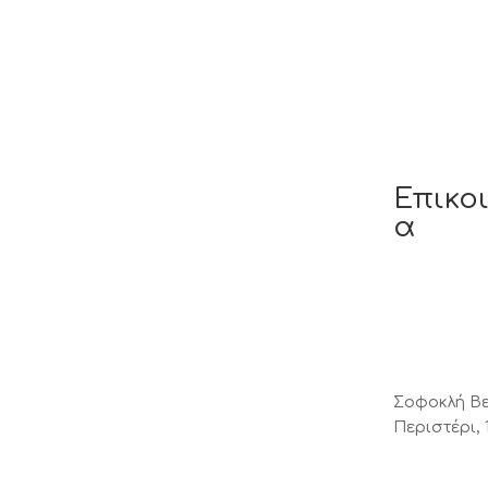
Επικο
α
Σοφοκλή Βε
Περιστέρι, 