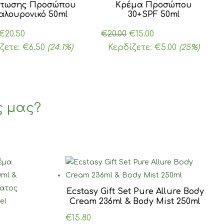
άτωσης Προσώπου
Κρέμα Προσώπου
αλουρονικό 50ml
30+SPF 50ml
Original
Η
Original
Η
€
20.50
€
20.00
€
15.00
price
τρέχουσα
price
τρέχουσα
ζετε:
€
6.50
(24.1%)
Κερδίζετε:
€
5.00
(25%)
was:
τιμή
was:
τιμή
€27.00.
είναι:
€20.00.
είναι:
€20.50.
€15.00.
ς μας?
Ecstasy Gift Set Pure Allure Body
Cream 236ml & Body Mist 250ml
€
15.80