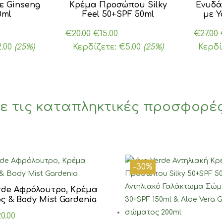
ε Ginseng
Κρέμα Προσώπου Silky
Ενυδ
0ml
Feel 50+SPF 50ml
με Υ
Original
Η
€
20.00
€
15.00
€
27.00
χουσα
price
τρέχουσα
2.00
(25%)
Κερδίζετε:
€
5.00
(25%)
Κερδί
ή
was:
τιμή
ι:
€20.00.
είναι:
0.
€15.00.
ε τις καταπληκτικές προσφορέ
-30%
rde Αφρόλουτρο, Κρέμα
ς & Body Mist Gardenia
iginal
Η
20.00