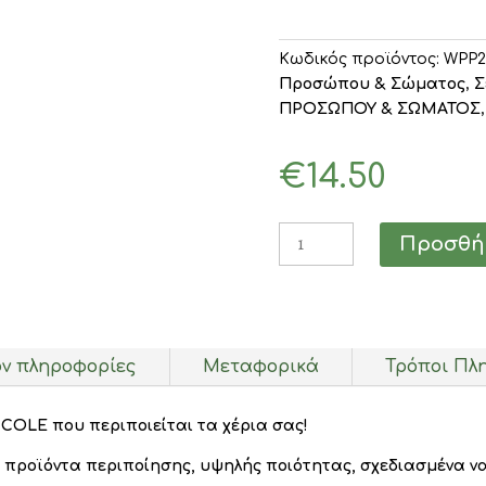
Κωδικός προϊόντος:
WPP2
Προσώπου & Σώματος
,
Σ
ΠΡΟΣΩΠΟΥ & ΣΩΜΑΤΟΣ
€
14.50
Grace
Προσθήκ
Cole
Hand
Care
Duo
Set
ον πληροφορίες
Μεταφορικά
Τρόποι Πλ
600ml
ποσότητα
COLE που περιποιείται τα χέρια σας!
 προϊόντα περιποίησης, υψηλής ποιότητας, σχεδιασμένα ν