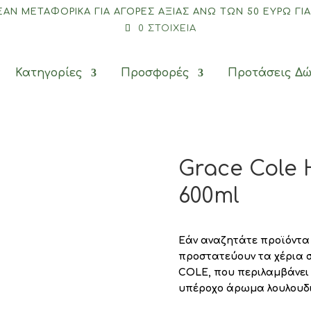
ΡΕΑΝ ΜΕΤΑΦΟΡΙΚΆ ΓΙΑ ΑΓΟΡΈΣ ΑΞΊΑΣ ΆΝΩ ΤΩΝ 50 ΕΥΡΏ ΓΙΑ
0 ΣΤΟΙΧΕΊΑ
Κατηγορίες
Προσφορές
Προτάσεις Δ
 Σώματος
/ Grace Cole Hand Care Duo Set 600ml
Grace Cole 
600ml
Εάν αναζητάτε προϊόντα
προστατεύουν τα χέρια σ
COLE, που περιλαμβάνει
υπέροχο άρωμα λουλουδι