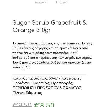
Sugar Scrub Grapefruit &
Orange 310gr
Το απαλό πίλινγκ σώματος της The Somerset Toiletry
Co με κόκκους ζάχαρης και αρωματικά έλαια από
πορτοκάλι & γκρέιπφρουτ προσφέρει βαθύ
καθαρισμό και απομάκρυνση των νεκρών κυττάρων.
Ταυτόχρονα ενυδατώνει, θρέφει και αρωματίζει την
επιδερμίδα.
Κωδικός προϊόντος:
50767
Κατηγορίες:
Προϊόντα Ομορφιάς
,
Προσφορές
,
ΠΕΡΙΠΟΙΗΣΗ ΠΡΟΣΩΠΟΥ & ΣΩΜΑΤΟΣ
,
Πίλινγκ Σώματος
Original
Η
€
9.50
€
8.50