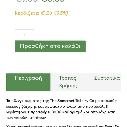
price
τρέχουσα
was:
τιμή
Κερδίζετε:
€
1.00
(10.5%)
€9.50.
είναι:
€8.50.
Sugar
Scrub
Grapefruit
Προσθήκη στο καλάθι
&
Orange
310gr
ποσότητα
Περιγραφή
Τρόπος
Συστατικά
Χρήσης
Το πίλινγκ σώματος της The Somerset Toiletry Co με απαλούς
κόκκους ζάχαρης και αρωματικά έλαια από πορτοκάλι &
γκρέιπφρουτ προσφέρει βαθύ καθαρισμό και απομάκρυνση
των νεκρών κυττάρων.
Χρησιμοποιείστε το μετά το αφρόλουτρο σε νωπή επιδερμίδα,