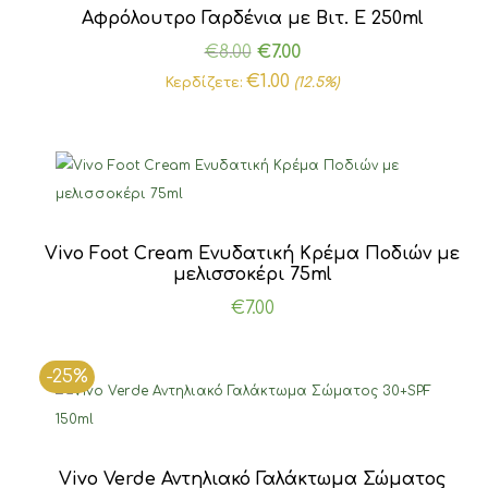
Αφρόλουτρο Γαρδένια με Βιτ. Ε 250ml
Original
Η
€
8.00
€
7.00
price
τρέχουσα
€
1.00
Κερδίζετε:
(12.5%)
was:
τιμή
€8.00.
είναι:
€7.00.
Vivo Foot Cream Ενυδατική Κρέμα Ποδιών με
μελισσοκέρι 75ml
€
7.00
-25%
Vivo Verde Αντηλιακό Γαλάκτωμα Σώματος