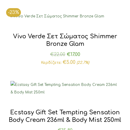
-23%
Vivo Verde Σετ Σώματος Shimmer
Bronze Glam
Original
Η
€
22.00
€
17.00
price
τρέχουσα
€
5.00
Κερδίζετε:
(22.7%)
was:
τιμή
€22.00.
είναι:
€17.00.
Ecstasy Gift Set Tempting Sensation
Body Cream 236ml & Body Mist 250ml