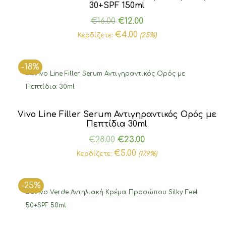
30+SPF 150ml
Original
Η
€
16.00
€
12.00
price
τρέχουσα
€
4.00
Κερδίζετε:
(25%)
was:
τιμή
€16.00.
είναι:
-18%
€12.00.
Vivo Line Filler Serum Αντιγηραντικός Ορός με
Πεπτίδια 30ml
Original
Η
€
28.00
€
23.00
price
τρέχουσα
€
5.00
Κερδίζετε:
(17.9%)
was:
τιμή
€28.00.
είναι:
-25%
€23.00.