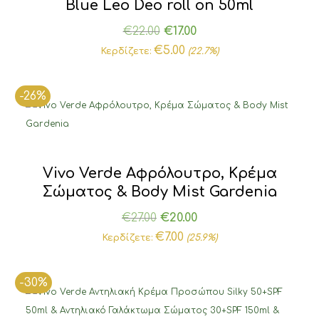
Blue Leo Deo roll on 50ml
Original
Η
€
22.00
€
17.00
price
τρέχουσα
€
5.00
Κερδίζετε:
(22.7%)
was:
τιμή
€22.00.
είναι:
-26%
€17.00.
Vivo Verde Αφρόλουτρο, Κρέμα
Σώματος & Body Mist Gardenia
Original
Η
€
27.00
€
20.00
price
τρέχουσα
€
7.00
Κερδίζετε:
(25.9%)
was:
τιμή
€27.00.
είναι:
-30%
€20.00.