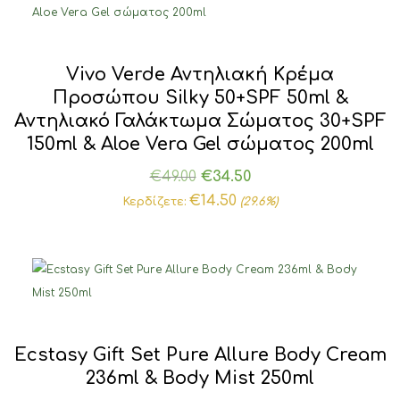
Vivo Verde Αντηλιακή Κρέμα
Προσώπου Silky 50+SPF 50ml &
Αντηλιακό Γαλάκτωμα Σώματος 30+SPF
150ml & Aloe Vera Gel σώματος 200ml
Original
Η
€
49.00
€
34.50
price
τρέχουσα
€
14.50
Κερδίζετε:
(29.6%)
was:
τιμή
€49.00.
είναι:
€34.50.
Ecstasy Gift Set Pure Allure Body Cream
236ml & Body Mist 250ml