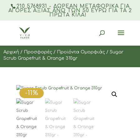
210 5768931 - ΔΩΡΕΑΝ ΜΕΤΑΦΟΡΙΚΆ ΓΙΑ
ΑΓΟΡΈΣ ΑΞΊΑΣ ΆΝΩ ΤΩΝ 50 ΕΥΡΏ ΓΙΑ ΤΑ 2
ΠΡΏΤΑ ΚΙΛΆ!
Products
search
Αρχική
/
Προσφορές
/
Προϊόντα Ομορφιάς
/ Sugar
Scrub Grapefruit & Orange 310gr
-11%