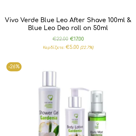
Vivo Verde Blue Leo After Shave 100ml &
Blue Leo Deo roll on 50ml
Original
Η
€
22.00
€
17.00
price
τρέχουσα
€
5.00
Κερδίζετε:
(22.7%)
was:
τιμή
€22.00.
είναι:
-26%
€17.00.