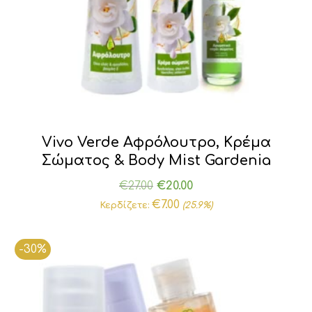
Vivo Verde Αφρόλουτρο, Κρέμα
Σώματος & Body Mist Gardenia
Original
Η
€
27.00
€
20.00
price
τρέχουσα
€
7.00
Κερδίζετε:
(25.9%)
was:
τιμή
€27.00.
είναι:
-30%
€20.00.