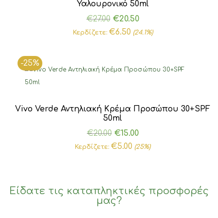
Υαλουρονικό 50ml
Original
Η
€
27.00
€
20.50
price
τρέχουσα
€
6.50
Κερδίζετε:
(24.1%)
was:
τιμή
€27.00.
είναι:
-25%
€20.50.
Vivo Verde Αντηλιακή Κρέμα Προσώπου 30+SPF
50ml
Original
Η
€
20.00
€
15.00
price
τρέχουσα
€
5.00
Κερδίζετε:
(25%)
was:
τιμή
€20.00.
είναι:
€15.00.
Είδατε τις καταπληκτικές προσφορές
μας?