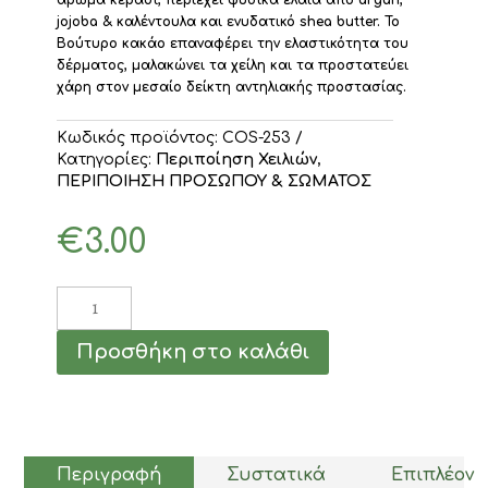
άρωμα κεράσι, περιέχει φυσικά έλαια από argan,
jojoba & καλέντουλα και ενυδατικό shea butter. To
Βούτυρο κακάο επαναφέρει την ελαστικότητα του
δέρματος, μαλακώνει τα χείλη και τα προστατεύει
χάρη στον μεσαίο δείκτη αντηλιακής προστασίας.
Κωδικός προϊόντος:
COS-253
Κατηγορίες:
Περιποίηση Χειλιών
,
ΠΕΡΙΠΟΙΗΣΗ ΠΡΟΣΩΠΟΥ & ΣΩΜΑΤΟΣ
€
3.00
Vivo
Verde
Lip
Προσθήκη στο καλάθι
Balm
Cherry
4.5gr
ποσότητα
Περιγραφή
Συστατικά
Επιπλέον