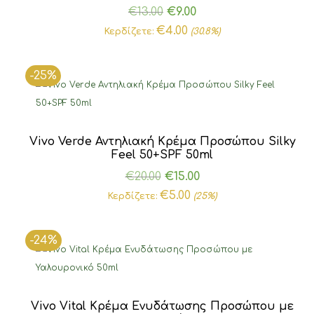
Original
Η
€
13.00
€
9.00
price
τρέχουσα
€
4.00
Κερδίζετε:
(30.8%)
was:
τιμή
€13.00.
είναι:
-25%
€9.00.
Vivo Verde Αντηλιακή Κρέμα Προσώπου Silky
Feel 50+SPF 50ml
Original
Η
€
20.00
€
15.00
price
τρέχουσα
€
5.00
Κερδίζετε:
(25%)
was:
τιμή
€20.00.
είναι:
-24%
€15.00.
Vivo Vital Κρέμα Ενυδάτωσης Προσώπου με