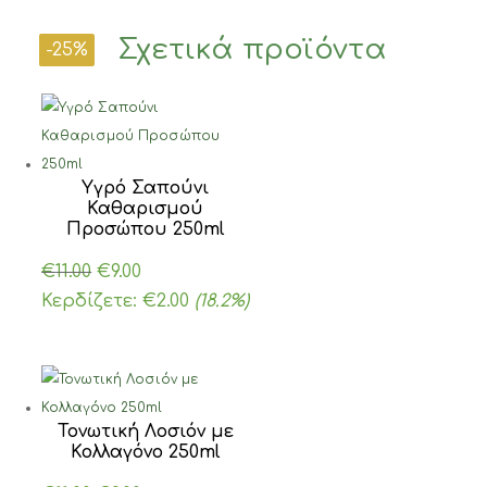
Σχετικά προϊόντα
-18%
-18%
-25%
-25%
Υγρό Σαπούνι
Καθαρισμού
Προσώπου 250ml
Original
Η
€
11.00
€
9.00
price
τρέχουσα
Κερδίζετε:
€
2.00
(18.2%)
was:
τιμή
€11.00.
είναι:
€9.00.
Τονωτική Λοσιόν με
Κολλαγόνο 250ml