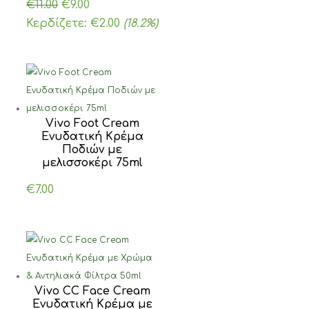
Original
Η
€
11.00
€
9.00
price
τρέχουσα
Κερδίζετε:
€
2.00
(18.2%)
was:
τιμή
€11.00.
είναι:
€9.00.
Vivo Foot Cream
Ενυδατική Κρέμα
Ποδιών με
μελισσοκέρι 75ml
€
7.00
Vivo CC Face Cream
Ενυδατική Κρέμα με