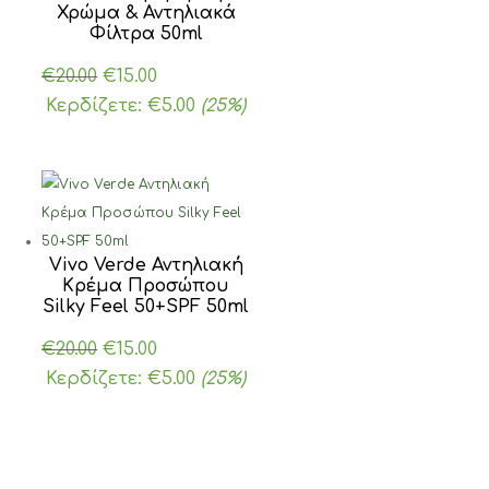
Χρώμα & Αντηλιακά
Φίλτρα 50ml
Original
Η
€
20.00
€
15.00
price
τρέχουσα
Κερδίζετε:
€
5.00
(25%)
was:
τιμή
€20.00.
είναι:
€15.00.
Vivo Verde Αντηλιακή
Κρέμα Προσώπου
Silky Feel 50+SPF 50ml
Original
Η
€
20.00
€
15.00
price
τρέχουσα
Κερδίζετε:
€
5.00
(25%)
was:
τιμή
€20.00.
είναι:
€15.00.