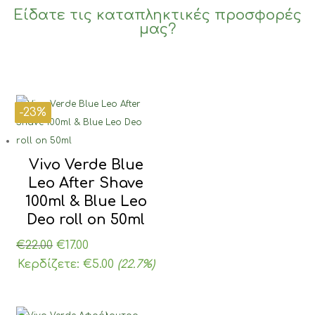
Είδατε τις καταπληκτικές προσφορές
μας?
-23%
-26%
-30%
-23%
Vivo Verde Blue
Leo After Shave
100ml & Blue Leo
Deo roll on 50ml
Original
Η
€
22.00
€
17.00
price
τρέχουσα
Κερδίζετε:
€
5.00
(22.7%)
was:
τιμή
€22.00.
είναι: