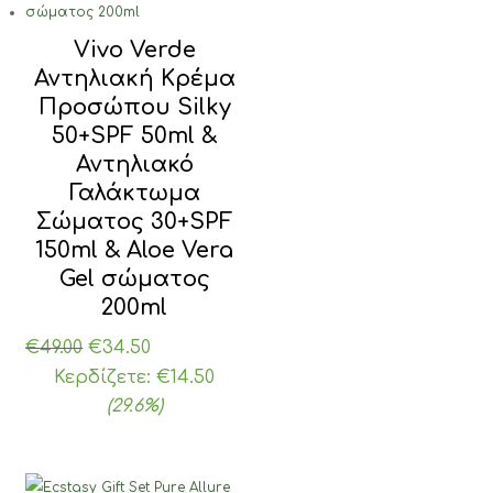
Vivo Verde
Αντηλιακή Κρέμα
Προσώπου Silky
50+SPF 50ml &
Αντηλιακό
Γαλάκτωμα
Σώματος 30+SPF
150ml & Aloe Vera
Gel σώματος
200ml
Original
Η
€
49.00
€
34.50
price
τρέχουσα
Κερδίζετε:
€
14.50
was:
τιμή
(29.6%)
€49.00.
είναι:
€34.50.