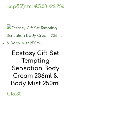
price
τρέχουσα
Κερδίζετε:
€
5.00
(22.7%)
was:
τιμή
€22.00.
είναι:
€17.00.
Ecstasy Gift Set
Tempting
Sensation Body
Cream 236ml &
Body Mist 250ml
€
15.80