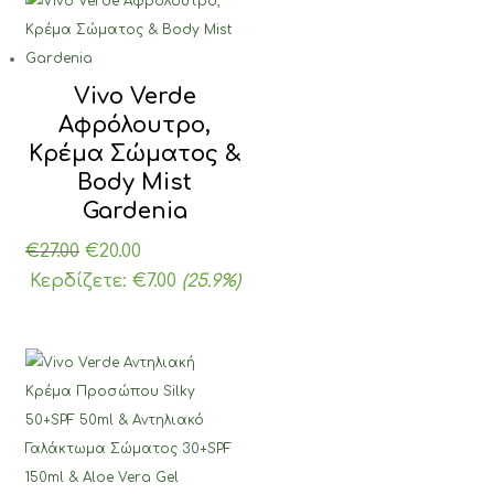
€17.00.
Vivo Verde
Αφρόλουτρο,
Κρέμα Σώματος &
Body Mist
Gardenia
Original
Η
€
27.00
€
20.00
price
τρέχουσα
Κερδίζετε:
€
7.00
(25.9%)
was:
τιμή
€27.00.
είναι:
€20.00.