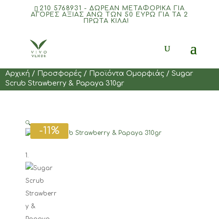
210 5768931 - ΔΩΡΕΑΝ ΜΕΤΑΦΟΡΙΚΆ ΓΙΑ
ΑΓΟΡΈΣ ΑΞΊΑΣ ΆΝΩ ΤΩΝ 50 ΕΥΡΏ ΓΙΑ ΤΑ 2
ΠΡΏΤΑ ΚΙΛΆ!
Products
search
Αρχική
/
Προσφορές
/
Προϊόντα Ομορφιάς
/ Sugar
Scrub Strawberry & Ρapaya 310gr
🔍
-11%