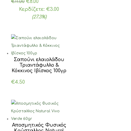
Original
Η
€
11.00
€
8.00
price
τρέχουσα
Κερδίζετε:
€
3.00
was:
τιμή
(27.3%)
€11.00.
είναι:
€8.00.
Σαπούνι ελαιολάδου
Τριαντάφυλλο &
Κόκκινος Ιβίσκος 100γρ
€
4.50
Αποσμητικός Φυσικός
Κρύσταλλος Natural