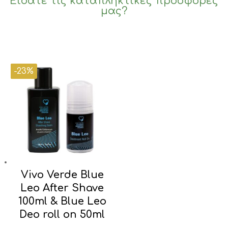
Είδατε τις καταπληκτικές προσφορές
μας?
-23%
-26%
-30%
-23%
Vivo Verde Blue
Leo After Shave
100ml & Blue Leo
Deo roll on 50ml