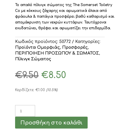
Το απαλό πίλινγκ σώματος της The Somerset Toiletry
Co με κόκκους ζάχαρης και αρωματικά έλαια από
φράουλα & παπάγια προσφέρει βαθύ καθαρισμό και
απομάκρυνση των νεκρών κυττάρων. Ταυτόχρονα
ενυδατώνει, θρέφει και αρωματίζει την επιδερμίδα.
Κωδικός προϊόντος:
50772
Κατηγορίες:
Προϊόντα Ομορφιάς
,
Προσφορές
,
ΠΕΡΙΠΟΙΗΣΗ ΠΡΟΣΩΠΟΥ & ΣΩΜΑΤΟΣ
,
Πίλινγκ Σώματος
Original
Η
€
9.50
€
8.50
price
τρέχουσα
was:
τιμή
€9.50.
είναι:
Κερδίζετε:
€
1.00
(10.5%)
€8.50.
Sugar
Scrub
Strawberry
Προσθήκη στο καλάθι
&