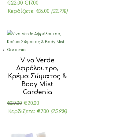
Original
Η
€
22.00
€
17.00
price
τρέχουσα
Κερδίζετε:
€
5.00
(22.7%)
was:
τιμή
€22.00.
είναι:
€17.00.
Vivo Verde
Αφρόλουτρο,
Κρέμα Σώματος &
Body Mist
Gardenia
Original
Η
€
27.00
€
20.00
price
τρέχουσα
Κερδίζετε:
€
7.00
(25.9%)
was:
τιμή
€27.00.
είναι:
€20.00.