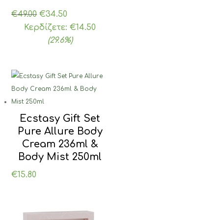
Original
Η
€
49.00
€
34.50
price
τρέχουσα
Κερδίζετε:
€
14.50
was:
τιμή
(29.6%)
€49.00.
είναι:
€34.50.
Ecstasy Gift Set
Pure Allure Body
Cream 236ml &
Body Mist 250ml
€
15.80