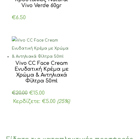
Vivo Verde 60gr
€
6.50
Vivo CC Face Cream
Ενυδατική Κρέμα με
Χρώμα & Αντηλιακά
Φίλτρα 50ml
Original
Η
€
20.00
€
15.00
price
τρέχουσα
Κερδίζετε:
€
5.00
(25%)
was:
τιμή
€20.00.
είναι:
€15.00.