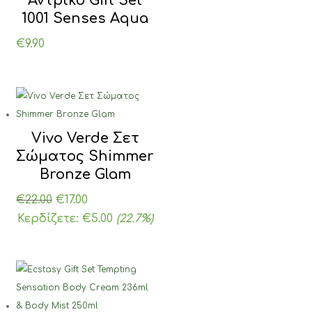
Αντρικό Gift Set
1001 Senses Aqua
€
9.90
Vivo Verde Σετ
Σώματος Shimmer
Bronze Glam
Original
Η
€
22.00
€
17.00
price
τρέχουσα
Κερδίζετε:
€
5.00
(22.7%)
was:
τιμή
€22.00.
είναι:
€17.00.