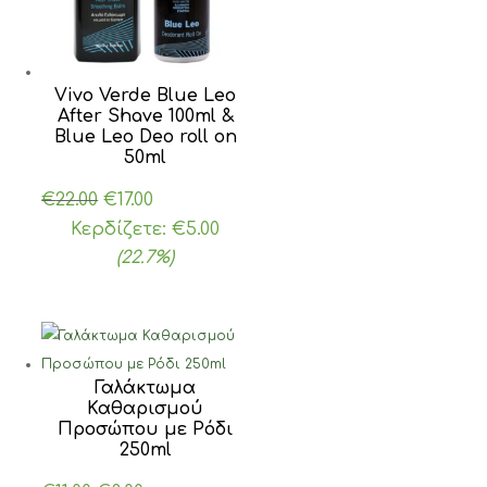
Vivo Verde Blue Leo
After Shave 100ml &
Blue Leo Deo roll on
50ml
Original
Η
€
22.00
€
17.00
price
τρέχουσα
Κερδίζετε:
€
5.00
was:
τιμή
(22.7%)
€22.00.
είναι:
€17.00.
Γαλάκτωμα
Καθαρισμού
Προσώπου με Ρόδι
250ml