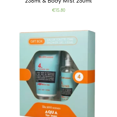
236ml & Body Mist 250ml
€
15.80