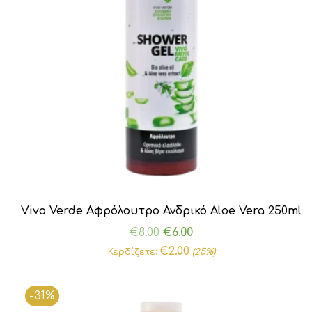
Vivo Verde Αφρόλουτρο Ανδρικό Aloe Vera 250ml
Original
Η
€
8.00
€
6.00
price
τρέχουσα
€
2.00
Κερδίζετε:
(25%)
was:
τιμή
€8.00.
είναι:
-31%
€6.00.