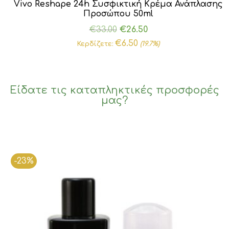
Vivo Reshape 24h Συσφικτική Κρέμα Ανάπλασης
Προσώπου 50ml
Original
Η
€
33.00
€
26.50
price
τρέχουσα
€
6.50
Κερδίζετε:
(19.7%)
was:
τιμή
€33.00.
είναι:
€26.50.
Είδατε τις καταπληκτικές προσφορές
μας?
-23%