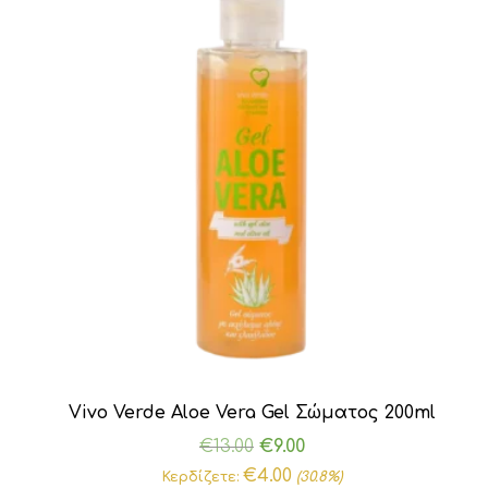
Vivo Verde Aloe Vera Gel Σώματος 200ml
Original
Η
€
13.00
€
9.00
price
τρέχουσα
€
4.00
Κερδίζετε:
(30.8%)