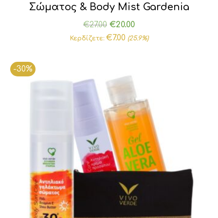
Σώματος & Body Mist Gardenia
Original
Η
€
27.00
€
20.00
price
τρέχουσα
€
7.00
Κερδίζετε:
(25.9%)
was:
τιμή
€27.00.
είναι:
-30%
€20.00.