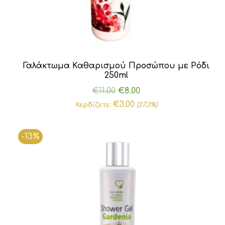
Γαλάκτωμα Καθαρισμού Προσώπου με Ρόδι
250ml
Original
Η
€
11.00
€
8.00
price
τρέχουσα
€
3.00
Κερδίζετε:
(27.3%)
was:
τιμή
€11.00.
είναι:
-13%
€8.00.