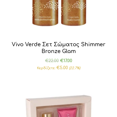
Vivo Verde Σετ Σώματος Shimmer
Bronze Glam
Original
Η
€
22.00
€
17.00
price
τρέχουσα
€
5.00
Κερδίζετε:
(22.7%)
was:
τιμή
€22.00.
είναι:
€17.00.