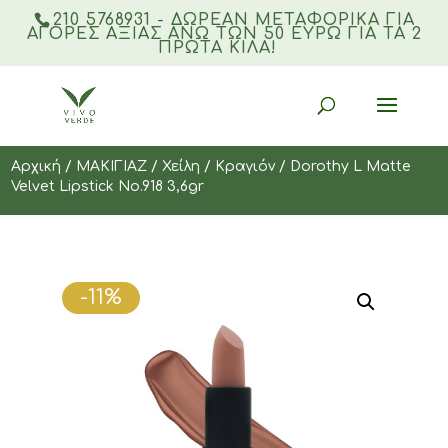
210 5768931 - ΔΩΡΕΑΝ ΜΕΤΑΦΟΡΙΚΆ ΓΙΑ
ΑΓΟΡΈΣ ΑΞΊΑΣ ΆΝΩ ΤΩΝ 50 ΕΥΡΏ ΓΙΑ ΤΑ 2
ΠΡΏΤΑ ΚΙΛΆ!
Products
search
Αρχική
/
ΜΑΚΙΓΙΑΖ
/
Χείλη
/
Κραγιόν
/ Dorothy L Matte
Velvet Lipstick Νο.918 3,6gr
-11%