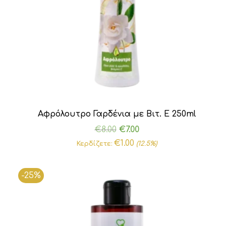
Αφρόλουτρο Γαρδένια με Βιτ. Ε 250ml
Original
Η
€
8.00
€
7.00
price
τρέχουσα
€
1.00
Κερδίζετε:
(12.5%)
was:
τιμή
€8.00.
είναι:
-25%
€7.00.