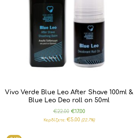
Vivo Verde Blue Leo After Shave 100ml &
Blue Leo Deo roll on 50ml
Original
Η
€
22.00
€
17.00
price
τρέχουσα
€
5.00
Κερδίζετε:
(22.7%)
was:
τιμή
€22.00.
είναι: