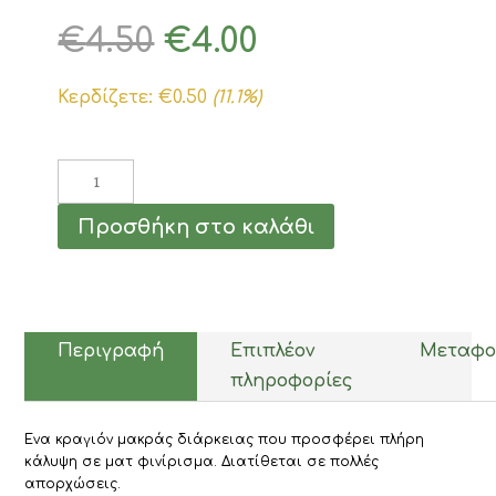
Original
Η
€
4.50
€
4.00
price
τρέχουσα
was:
τιμή
Κερδίζετε:
€
0.50
(11.1%)
€4.50.
είναι:
€4.00.
Dorothy
L
Matte
Προσθήκη στο καλάθι
Velvet
Lipstick
Νο.918
3,6gr
ποσότητα
Περιγραφή
Επιπλέον
Μεταφο
πληροφορίες
Ενα κραγιόν μακράς διάρκειας που προσφέρει πλήρη
κάλυψη σε ματ φινίρισμα. Διατίθεται σε πολλές
απορχώσεις.