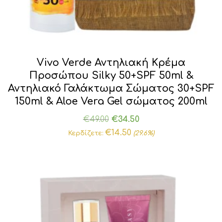
Vivo Verde Αντηλιακή Κρέμα
Προσώπου Silky 50+SPF 50ml &
Αντηλιακό Γαλάκτωμα Σώματος 30+SPF
150ml & Aloe Vera Gel σώματος 200ml
Original
Η
€
49.00
€
34.50
price
τρέχουσα
€
14.50
Κερδίζετε:
(29.6%)
was:
τιμή
€49.00.
είναι:
€34.50.