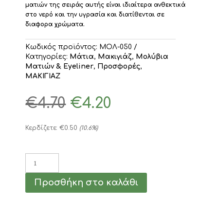
ματιών της σειράς αυτής είναι ιδιαίτερα ανθεκτικά
στο νερό και την υγρασία και διατίθενται σε
διαφορα χρώματα.
Κωδικός προϊόντος:
ΜΟΛ-050
Κατηγορίες:
Mάτια
,
Μακιγιάζ
,
Μολύβια
Ματιών & Eyeliner
,
Προσφορές
,
ΜΑΚΙΓΙΑΖ
Original
Η
€
4.70
€
4.20
price
τρέχουσα
was:
τιμή
€4.70.
είναι:
Κερδίζετε:
€
0.50
(10.6%)
€4.20.
Dorothy
L
Μολύβι
Προσθήκη στο καλάθι
Ματιών
Waterproof
Λευκό
1,2gr