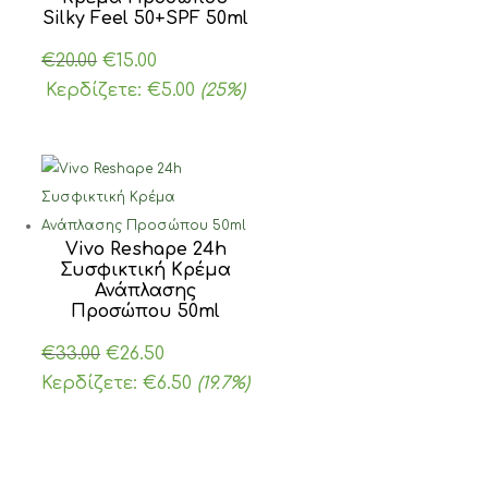
Silky Feel 50+SPF 50ml
Original
Η
€
20.00
€
15.00
price
τρέχουσα
Κερδίζετε:
€
5.00
(25%)
was:
τιμή
€20.00.
είναι:
€15.00.
Vivo Reshape 24h
Συσφικτική Κρέμα
Ανάπλασης
Προσώπου 50ml
Original
Η
€
33.00
€
26.50
price
τρέχουσα
Κερδίζετε:
€
6.50
(19.7%)
was:
τιμή
€33.00.
είναι:
€26.50.