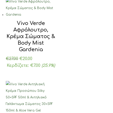
€17.00.
Vivo Verde
Αφρόλουτρο,
Κρέμα Σώματος &
Body Mist
Gardenia
Original
Η
€
27.00
€
20.00
price
τρέχουσα
Κερδίζετε:
€
7.00
(25.9%)
was:
τιμή
€27.00.
είναι:
€20.00.