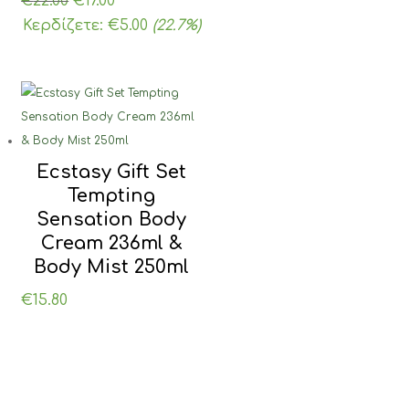
Original
Η
€
22.00
€
17.00
price
τρέχουσα
Κερδίζετε:
€
5.00
(22.7%)
was:
τιμή
€22.00.
είναι:
€17.00.
Ecstasy Gift Set
Tempting
Sensation Body
Cream 236ml &
Body Mist 250ml
€
15.80