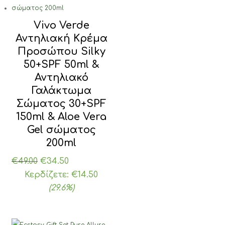
Vivo Verde
Αντηλιακή Κρέμα
Προσώπου Silky
50+SPF 50ml &
Αντηλιακό
Γαλάκτωμα
Σώματος 30+SPF
150ml & Aloe Vera
Gel σώματος
200ml
Original
Η
€
49.00
€
34.50
price
τρέχουσα
Κερδίζετε:
€
14.50
was:
τιμή
(29.6%)
€49.00.
είναι:
€34.50.