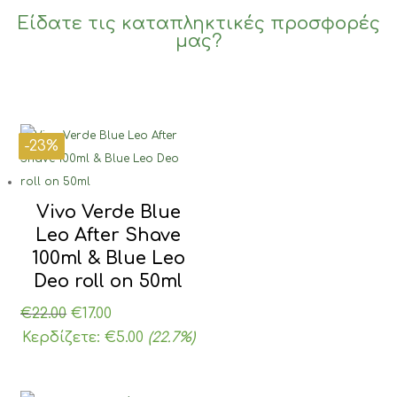
Είδατε τις καταπληκτικές προσφορές
μας?
-23%
-26%
-30%
-23%
Vivo Verde Blue
Leo After Shave
100ml & Blue Leo
Deo roll on 50ml
Original
Η
€
22.00
€
17.00
price
τρέχουσα
Κερδίζετε:
€
5.00
(22.7%)
was:
τιμή
€22.00.
είναι: