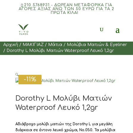
210 5768931 - ΔΩΡΕΑΝ ΜΕΤΑΦΟΡΙΚΆ ΓΙΑ
ΑΓΟΡΈΣ ΑΞΊΑΣ ΆΝΩ ΤΩΝ 50 ΕΥΡΏ ΓΙΑ ΤΑ 2
ΠΡΏΤΑ ΚΙΛΆ!
Products
search
Αρχική
/
ΜΑΚΙΓΙΑΖ
/
Mάτια
/
Μολύβια Ματιών & Eyeliner
/ Dorothy L Μολύβι Ματιών Waterproof Λευκό 1,2gr
🔍
-11%
Dorothy L Μολύβι Ματιών
Waterproof Λευκό 1,2gr
Αδιάβροχο μολύβι ματιών της Dorothy L για μεγάλη
διάρκεια σε έντονο λευκό χρώμα, Νο.050. Τα μολύβια