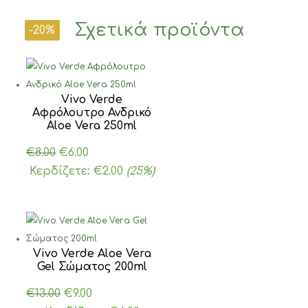
Σχετικά προϊόντα
-25%
-31%
-18%
-25%
-20%
Vivo Verde
Αφρόλουτρο Ανδρικό
Aloe Vera 250ml
Original
Η
€
8.00
€
6.00
price
τρέχουσα
Κερδίζετε:
€
2.00
(25%)
was:
τιμή
€8.00.
είναι:
€6.00.
Vivo Verde Aloe Vera
Gel Σώματος 200ml
Original
Η
€
13.00
€
9.00