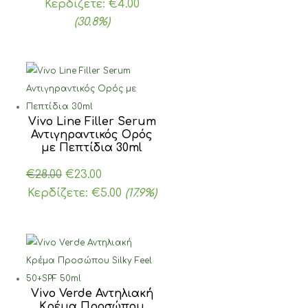
price
τρέχουσα
Κερδίζετε:
€
4.00
was:
τιμή
(30.8%)
€13.00.
είναι:
€9.00.
Vivo Line Filler Serum
Αντιγηραντικός Ορός
με Πεπτίδια 30ml
Original
Η
€
28.00
€
23.00
price
τρέχουσα
Κερδίζετε:
€
5.00
(17.9%)
was:
τιμή
€28.00.
είναι:
€23.00.
Vivo Verde Αντηλιακή
Κρέμα Προσώπου