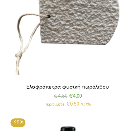
Ελαφρόπετρα φυσική πωρόλιθου
Original
Η
€
4.50
€
4.00
price
τρέχουσα
€
0.50
Κερδίζετε:
(11.1%)
was:
τιμή
€4.50.
είναι:
-25%
€4.00.