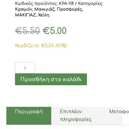
Κωδικός προϊόντος:
ΚΡΑ-118
Κατηγορίες:
Κραγιόν
,
Μακιγιάζ
,
Προσφορές
,
ΜΑΚΙΓΙΑΖ
,
Χείλη
Original
Η
€
5.50
€
5.00
price
τρέχουσα
was:
τιμή
Κερδίζετε:
€
0.50
(9.1%)
€5.50.
είναι:
€5.00.
Dorothy
L
Υγρό
Προσθήκη στο καλάθι
Κραγιόν
MATTE
Long
Lasting
Νο.118
7ml
Περιγραφή
Επιπλέον
Μεταφο
ποσότητα
πληροφορίες