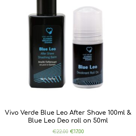
Vivo Verde Blue Leo After Shave 100ml &
Blue Leo Deo roll on 50ml
Original
Η
€
22.00
€
17.00