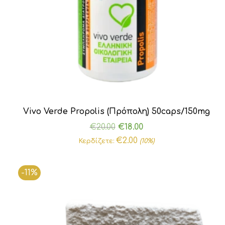
Vivo Verde Propolis (Πρόπολη) 50caps/150mg
Original
Η
€
20.00
€
18.00
price
τρέχουσα
€
2.00
Κερδίζετε:
(10%)
was:
τιμή
€20.00.
είναι:
-11%
€18.00.