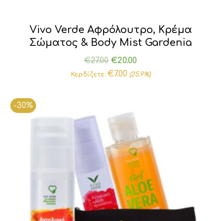
Vivo Verde Αφρόλουτρο, Κρέμα
Σώματος & Body Mist Gardenia
Original
Η
€
27.00
€
20.00
price
τρέχουσα
€
7.00
Κερδίζετε:
(25.9%)
was:
τιμή
€27.00.
είναι:
-30%
€20.00.