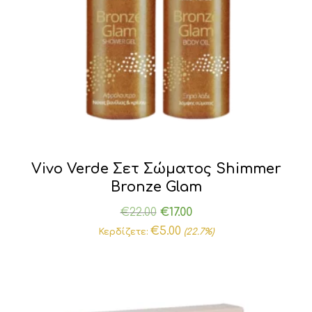
Vivo Verde Σετ Σώματος Shimmer
Bronze Glam
Original
Η
€
22.00
€
17.00
price
τρέχουσα
€
5.00
Κερδίζετε:
(22.7%)
was:
τιμή
€22.00.
είναι:
€17.00.