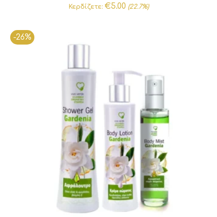
price
τρέχουσα
€
5.00
Κερδίζετε:
(22.7%)
was:
τιμή
€22.00.
είναι:
-26%
€17.00.