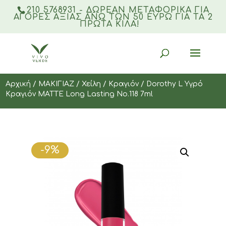
210 5768931 - ΔΩΡΕΑΝ ΜΕΤΑΦΟΡΙΚΆ ΓΙΑ
ΑΓΟΡΈΣ ΑΞΊΑΣ ΆΝΩ ΤΩΝ 50 ΕΥΡΏ ΓΙΑ ΤΑ 2
ΠΡΏΤΑ ΚΙΛΆ!
Products
search
Αρχική
/
ΜΑΚΙΓΙΑΖ
/
Χείλη
/
Κραγιόν
/ Dorothy L Υγρό
Κραγιόν MATTE Long Lasting Νο.118 7ml
-9%