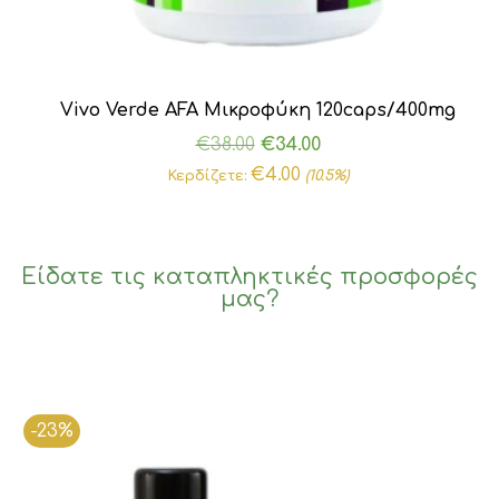
Vivo Verde AFA Μικροφύκη 120caps/400mg
Original
Η
€
38.00
€
34.00
price
τρέχουσα
€
4.00
Κερδίζετε:
(10.5%)
was:
τιμή
€38.00.
είναι:
€34.00.
Είδατε τις καταπληκτικές προσφορές
μας?
-23%