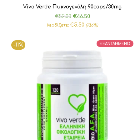
Vivo Verde Πυκνογενόλη 90caps/30mg
Original
Η
€
52.00
€
46.50
price
τρέχουσα
€
5.50
Κερδίζετε:
(10.6%)
was:
τιμή
€52.00.
είναι:
ΕΞΑΝΤΛΗΜΕΝΟ
-11%
€46.50.