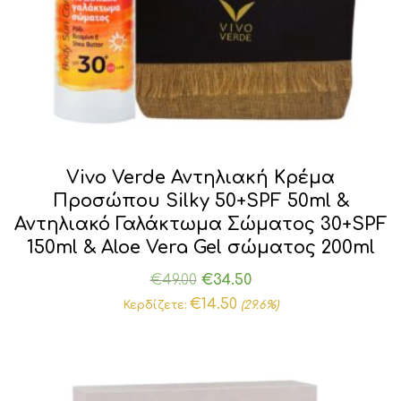
Vivo Verde Αντηλιακή Κρέμα
Προσώπου Silky 50+SPF 50ml &
Αντηλιακό Γαλάκτωμα Σώματος 30+SPF
150ml & Aloe Vera Gel σώματος 200ml
Original
Η
€
49.00
€
34.50
price
τρέχουσα
€
14.50
Κερδίζετε:
(29.6%)
was:
τιμή
€49.00.
είναι:
€34.50.