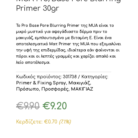
Primer 30gr
Το Pro Base Pore Blurring Primer της MUA είναι το
μικρό μυστικό για αψεγάδιαστο δέρμα πριν το
μακιγιάζ, εμπλουτισμένο με Βιταμίνη Ε.
Είναι ένα
αποτελεσματικό Ματ Primer της MUA που εξομαλύνει
την υφή της επιδερμίδας, ιδιαίτερα εάν φαίνονται οι
πόροι και οι λεπτές γραμμές και χαρίζει απαλό και
λείο αποτέλεσμα.
Κωδικός προϊόντος:
301738
Κατηγορίες:
Primer & Fixing Spray
,
Μακιγιάζ
,
Πρόσωπο
,
Προσφορές
,
ΜΑΚΙΓΙΑΖ
Original
Η
€
9.90
€
9.20
price
τρέχουσα
was:
τιμή
Κερδίζετε:
€
0.70
(7.1%)
€9.90.
είναι:
€9.20.