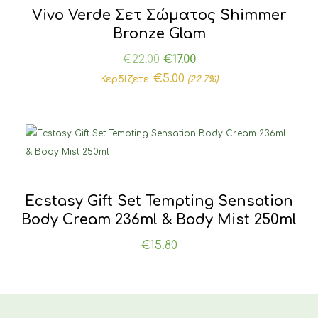
Vivo Verde Σετ Σώματος Shimmer
Bronze Glam
Original
Η
€
22.00
€
17.00
price
τρέχουσα
€
5.00
Κερδίζετε:
(22.7%)
was:
τιμή
€22.00.
είναι:
€17.00.
Ecstasy Gift Set Tempting Sensation
Body Cream 236ml & Body Mist 250ml
€
15.80