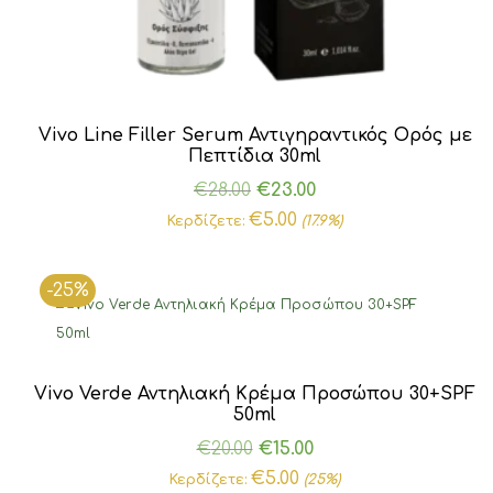
Vivo Line Filler Serum Αντιγηραντικός Ορός με
Πεπτίδια 30ml
Original
Η
€
28.00
€
23.00
price
τρέχουσα
€
5.00
Κερδίζετε:
(17.9%)
was:
τιμή
€28.00.
είναι:
-25%
€23.00.
Vivo Verde Αντηλιακή Κρέμα Προσώπου 30+SPF
50ml
Original
Η
€
20.00
€
15.00
price
τρέχουσα
€
5.00
Κερδίζετε:
(25%)