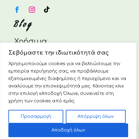
Blog
Χρήσιμα
Σεβόμαστε την ιδιωτικότητά σας
Η Εταιρεία
Επικοινωνία
Χρησιμοποιούμε cookies για να βελτιώσουμε την
Τρόποι Πληρωμής
εμπειρία περιήγησής σας, να προβάλλουμε
Τρόποι Αποστολής
εξατομικευμένες διαφημίσεις ή περιεχόμενο και να
Πολιτική Επιστροφών & Ακυρώσεων
αναλύουμε την επισκεψιμότητά μας. Κάνοντας κλικ
Πολιτική απορρήτου & Cookies
στην επιλογή «Αποδοχή Όλων», συναινείτε στη
χρήση των cookies από εμάς.
© 2025 Vivoverde Ελληνική Οικολογική Εταιρεία. Με
Προσαρμογή
Απόρριψη όλων
την επιφύλαξη κάθε νόμιμου δικαιώματος.
0
Αριθ. Γ.Ε.ΜΗ.: 7859001000
Αποδοχή όλων