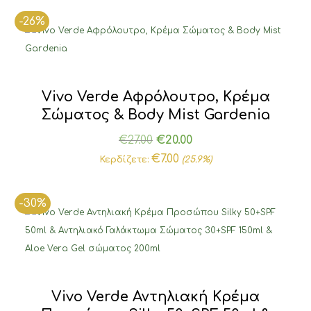
€22.00.
είναι:
-26%
€17.00.
Vivo Verde Αφρόλουτρο, Κρέμα
Σώματος & Body Mist Gardenia
Original
Η
€
27.00
€
20.00
price
τρέχουσα
€
7.00
Κερδίζετε:
(25.9%)
was:
τιμή
€27.00.
είναι:
-30%
€20.00.
Vivo Verde Αντηλιακή Κρέμα