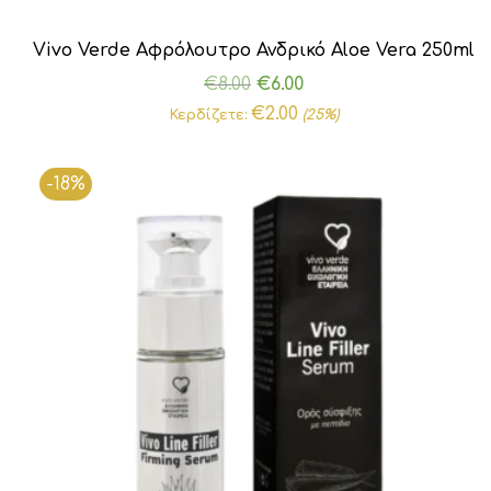
Vivo Verde Αφρόλουτρο Ανδρικό Aloe Vera 250ml
Original
Η
€
8.00
€
6.00
price
τρέχουσα
€
2.00
Κερδίζετε:
(25%)
was:
τιμή
€8.00.
είναι:
-18%
€6.00.