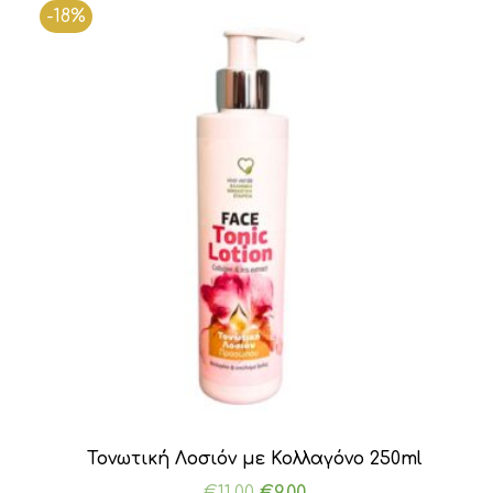
€4.50.
είναι:
-18%
€4.00.
Τονωτική Λοσιόν με Κολλαγόνο 250ml
Original
Η