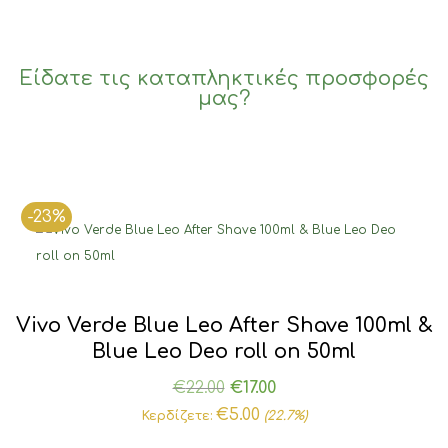
was:
τιμή
€20.00.
είναι:
€15.00.
Είδατε τις καταπληκτικές προσφορές
μας?
-23%
Vivo Verde Blue Leo After Shave 100ml &
Blue Leo Deo roll on 50ml
Original
Η
€
22.00
€
17.00
price
τρέχουσα
€
5.00
Κερδίζετε:
(22.7%)
was:
τιμή