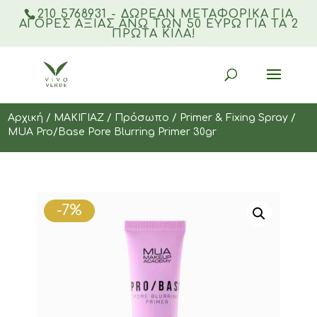
210 5768931 - ΔΩΡΕΑΝ ΜΕΤΑΦΟΡΙΚΆ ΓΙΑ
ΑΓΟΡΈΣ ΑΞΊΑΣ ΆΝΩ ΤΩΝ 50 ΕΥΡΏ ΓΙΑ ΤΑ 2
ΠΡΏΤΑ ΚΙΛΆ!
Products
search
Αρχική
/
ΜΑΚΙΓΙΑΖ
/
Πρόσωπο
/
Primer & Fixing Spray
/
MUA Pro/Base Pore Blurring Primer 30gr
-7%