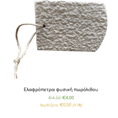
Ελαφρόπετρα φυσική πωρόλιθου
Original
Η
€
4.50
€
4.00
price
τρέχουσα
€
0.50
Κερδίζετε:
(11.1%)
was:
τιμή