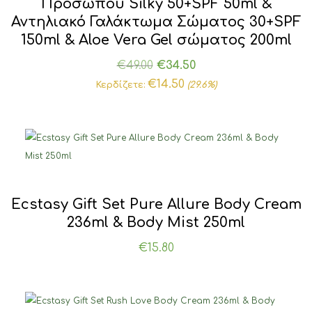
Προσώπου Silky 50+SPF 50ml &
Αντηλιακό Γαλάκτωμα Σώματος 30+SPF
150ml & Aloe Vera Gel σώματος 200ml
Original
Η
€
49.00
€
34.50
price
τρέχουσα
€
14.50
Κερδίζετε:
(29.6%)
was:
τιμή
€49.00.
είναι:
€34.50.
Ecstasy Gift Set Pure Allure Body Cream
236ml & Body Mist 250ml
€
15.80