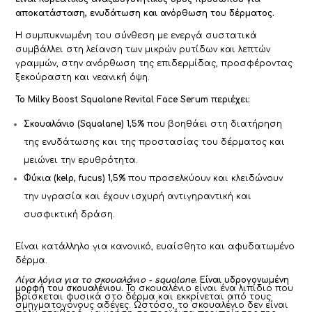
αποκατάσταση, ενυδάτωση και ανόρθωση του δέρματος.
Η συμπυκνωμένη του σύνθεση με ενεργά συστατικά
συμβάλλει στη λείανση των μικρών ρυτίδων και λεπτών
γραμμών, στην ανόρθωση της επιδερμίδας, προσφέροντας
ξεκούραστη και νεανική όψη.
Το Milky Boost Squalane Revital Face Serum περιέχει:
Σκουαλάνιο (Squalane) 1,5%
που βοηθάει στη διατήρηση
της ενυδάτωσης και της προστασίας του δέρματος και
μειώνει την ερυθρότητα.
Φύκια (kelp, fucus) 1,5%
που προσελκύουν και κλειδώνουν
την υγρασία και έχουν ισχυρή αντιγηραντική και
συσφικτική δράση.
Είναι κατάλληλο για κανονικό, ευαίσθητο και αφυδατωμένο
δέρμα.
Λίγα λόγια για το σκουαλάνιο - squalane.
Είναι υδρογονωμένη
μορφή του σκουαλένιου.
Το σκουαλένιο είναι ένα λιπίδιο που
βρίσκεται φυσικά στο δέρμα και εκκρίνεται από τους
σμηγματογόνους αδένες. Ωστόσο, το σκουαλένιο δεν είναι