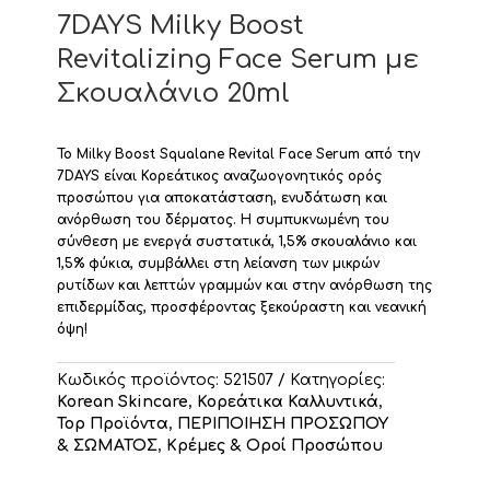
7DAYS Milky Boost
Revitalizing Face Serum με
Σκουαλάνιο 20ml
Το Milky Boost Squalane Revital Face Serum από την
7DAYS είναι Κορεάτικος αναζωογονητικός ορός
προσώπου για αποκατάσταση, ενυδάτωση και
ανόρθωση του δέρματος.
Η συμπυκνωμένη του
σύνθεση με ενεργά συστατικά, 1,5%
σκουαλάνιο
και
1,5% φύκια, συμβάλλει στη λείανση των μικρών
ρυτίδων και λεπτών γραμμών και στην ανόρθωση της
επιδερμίδας, προσφέροντας ξεκούραστη και νεανική
όψη!
Κωδικός προϊόντος:
521507
Κατηγορίες:
Korean Skincare
,
Κορεάτικα Καλλυντικά
,
Top Προϊόντα
,
ΠΕΡΙΠΟΙΗΣΗ ΠΡΟΣΩΠΟΥ
& ΣΩΜΑΤΟΣ
,
Κρέμες & Οροί Προσώπου