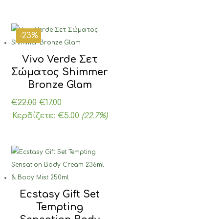
-23%
Vivo Verde Σετ
Σώματος Shimmer
Bronze Glam
Original
Η
€
22.00
€
17.00
price
τρέχουσα
Κερδίζετε:
€
5.00
(22.7%)
was:
τιμή
€22.00.
είναι:
€17.00.
Ecstasy Gift Set
Tempting