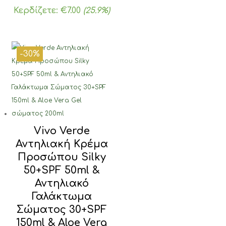
price
τρέχουσα
Κερδίζετε:
€
7.00
(25.9%)
was:
τιμή
€27.00.
είναι:
€20.00.
-30%
Vivo Verde
Αντηλιακή Κρέμα
Προσώπου Silky
50+SPF 50ml &
Αντηλιακό
Γαλάκτωμα
Σώματος 30+SPF
150ml & Aloe Vera