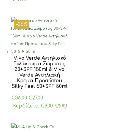
-25%
Vivo Verde Αντηλιακό
Γαλάκτωμα Σώματος
30+SPF 150ml & Vivo
Verde Αντηλιακή
Κρέμα Προσώπου
Silky Feel 50+SPF 50ml
Original
Η
€
36.00
€
27.00
price
τρέχουσα
Κερδίζετε:
€
9.00
(25%)
was:
τιμή
€36.00.
είναι:
€27.00.