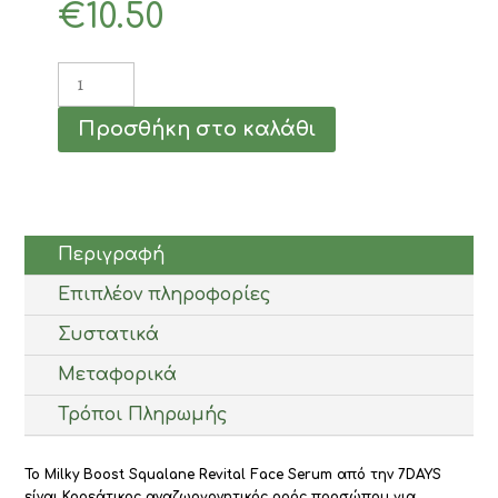
€
10.50
7DAYS
Milky
Boost
Προσθήκη στο καλάθι
Revitalizing
Face
Serum
με
Σκουαλάνιο
20ml
Περιγραφή
ποσότητα
Επιπλέον πληροφορίες
Συστατικά
Μεταφορικά
Τρόποι Πληρωμής
Το Milky Boost Squalane Revital Face Serum από την 7DAYS
είναι Κορεάτικος αναζωογονητικός ορός προσώπου για