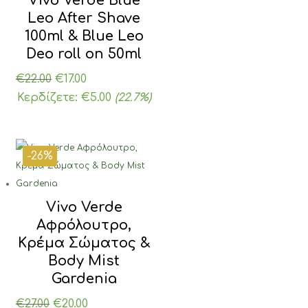
Vivo Verde Blue
Leo After Shave
100ml & Blue Leo
Deo roll on 50ml
Original
Η
€
22.00
€
17.00
price
τρέχουσα
Κερδίζετε:
€
5.00
(22.7%)
was:
τιμή
€22.00.
είναι:
€17.00.
-26%
Vivo Verde
Αφρόλουτρο,
Κρέμα Σώματος &
Body Mist
Gardenia
Original
Η
€
27.00
€
20.00