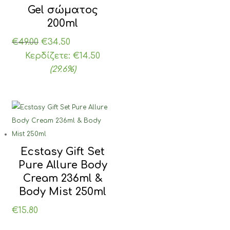
Gel σώματος
200ml
Original
Η
€
49.00
€
34.50
price
τρέχουσα
Κερδίζετε:
€
14.50
was:
τιμή
(29.6%)
€49.00.
είναι:
€34.50.
Ecstasy Gift Set
Pure Allure Body
Cream 236ml &
Body Mist 250ml
€
15.80