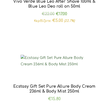
Vivo Verde Blue Leo After Shave 100ml &
Blue Leo Deo roll on 50ml
Original
Η
€
22.00
€
17.00
price
τρέχουσα
€
5.00
Κερδίζετε:
(22.7%)
was:
τιμή
€22.00.
είναι:
€17.00.
Ecstasy Gift Set Pure Allure Body Cream
236ml & Body Mist 250ml
€
15.80