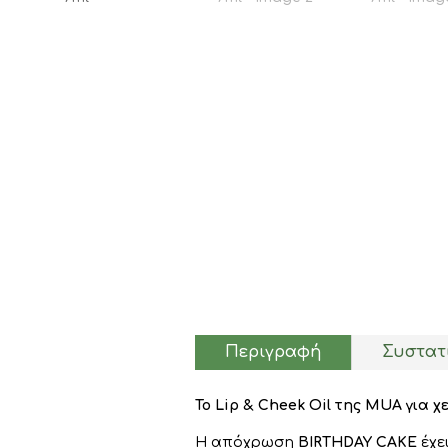
Περιγραφή
Συστατ
Το Lip & Cheek Oil της MUA για χ
Η απόχρωση
BIRTHDAY
CAKE
έχε