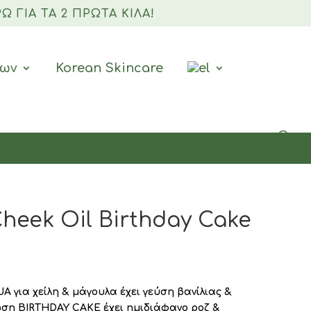
Ώ ΓΙΑ ΤΑ 2 ΠΡΏΤΑ ΚΙΛΆ!
Products
search
ρων
Korean Skincare
heek Oil Birthday Cake
UA για χείλη & μάγουλα έχει γεύση βανίλιας &
ωση
BIRTHDAY
CAKE
έχει ημιδιάφανο ροζ &