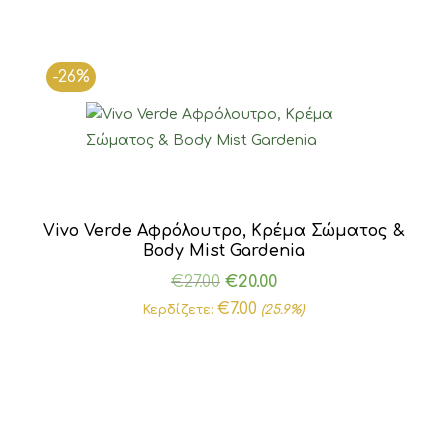
-26%
Vivo Verde Αφρόλουτρο, Κρέμα Σώματος &
Body Mist Gardenia
Original
Η
€
27.00
€
20.00
price
τρέχουσα
€
7.00
Κερδίζετε:
(25.9%)
was:
τιμή
€27.00.
είναι:
€20.00.