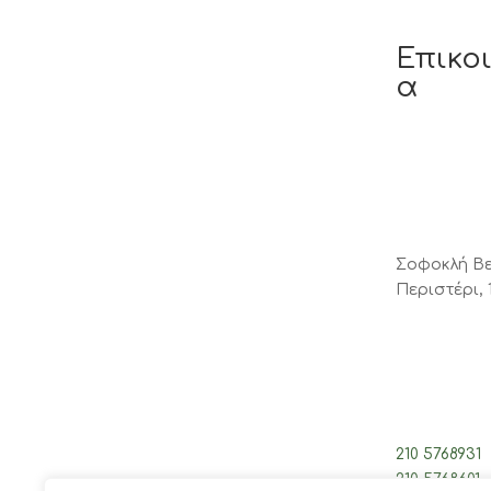
Επικο
α
Σοφοκλή Βε
Περιστέρι, 
210 5768931
210 5768601