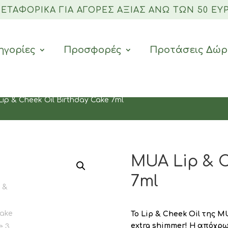
 ΜΕΤΑΦΟΡΙΚΆ ΓΙΑ ΑΓΟΡΈΣ ΑΞΊΑΣ ΆΝΩ ΤΩΝ 50 ΕΥΡ
ηγορίες
Προσφορές
Προτάσεις Δώ
ip & Cheek Oil Birthday Cake 7ml
MUA Lip & C
7ml
Το Lip & Cheek Oil της M
extra shimmer!
Η απόχρ