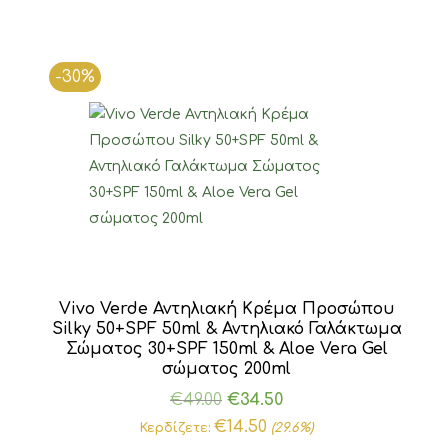
-30%
Vivo Verde Αντηλιακή Κρέμα Προσώπου
Silky 50+SPF 50ml & Αντηλιακό Γαλάκτωμα
Σώματος 30+SPF 150ml & Aloe Vera Gel
σώματος 200ml
Original
Η
€
49.00
€
34.50
price
τρέχουσα
€
14.50
Κερδίζετε:
(29.6%)