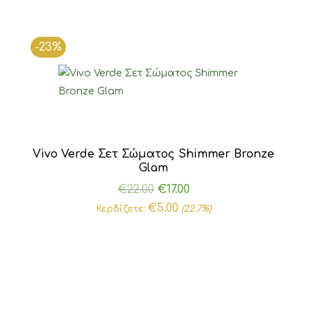
-23%
Vivo Verde Σετ Σώματος Shimmer Bronze
Glam
Original
Η
€
22.00
€
17.00
price
τρέχουσα
€
5.00
Κερδίζετε:
(22.7%)
was:
τιμή
€22.00.
είναι:
€17.00.