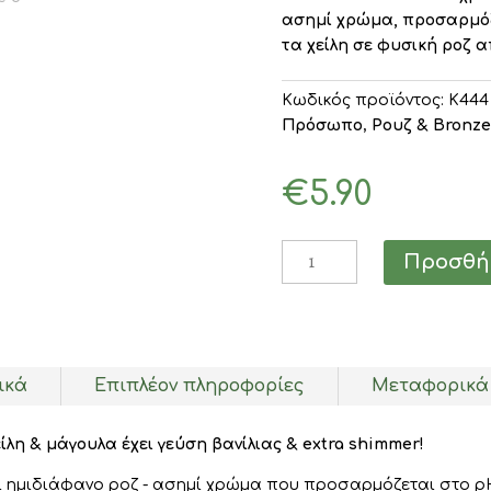
ασημί χρώμα, προσαρμόζ
τα χείλη σε φυσική ροζ 
Κωδικός προϊόντος:
K444
Πρόσωπο
,
Ρουζ & Bronze
€
5.90
MUA
Προσθήκ
Lip
&
Cheek
Oil
Birthday
ικά
Επιπλέον πληροφορίες
Μεταφορικά
Cake
7ml
είλη & μάγουλα έχει γεύση βανίλιας & extra shimmer!
ποσότητα
ι ημιδιάφανο ροζ - ασημί χρώμα που προσαρμόζεται στο p