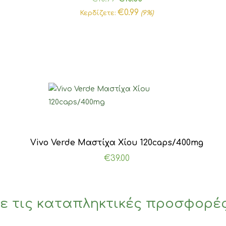
price
τρέχουσα
€
0.99
Κερδίζετε:
(9%)
was:
τιμή
€10.99.
είναι:
€10.00.
Vivo Verde Μαστίχα Χίου 120caps/400mg
€
39.00
ε τις καταπληκτικές προσφορέ