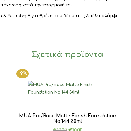
απόχρωση κατά την εφαρμογή του.
 & Βιταμίνη Ε για θρέψη του δέρματος & τέλεια λάμψη!
Σχετικά προϊόντα
-9%
MUA Pro/Base Matte Finish Foundation
Νο.144 30ml
Original
Η
€
10.99
€
10.00