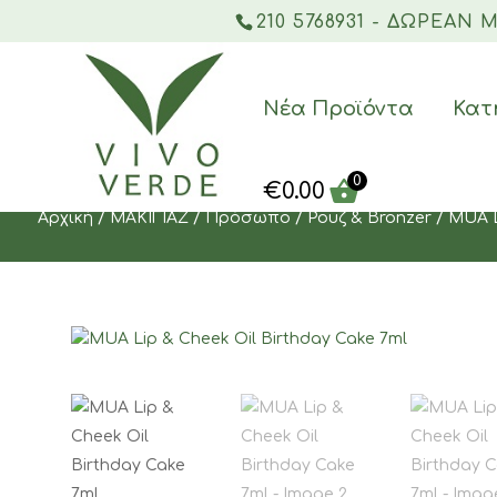
210 5768931 - ΔΩΡΕΑΝ
Νέα Προϊόντα
Κατ
0
€
0.00
Αρχική
/
ΜΑΚΙΓΙΑΖ
/
Πρόσωπο
/
Ρουζ & Bronzer
/ MUA L