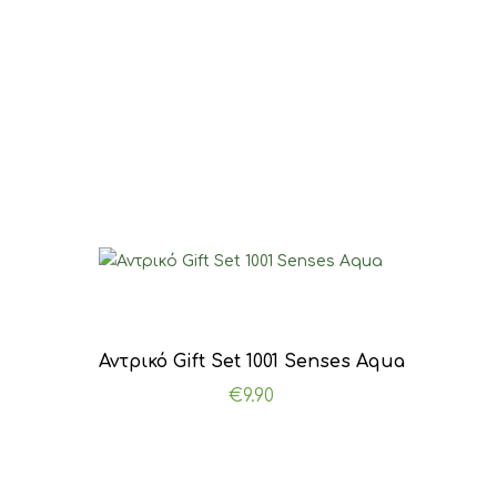
was:
τιμή
€49.00.
είναι:
€34.50.
Αντρικό Gift Set 1001 Senses Aqua
€
9.90