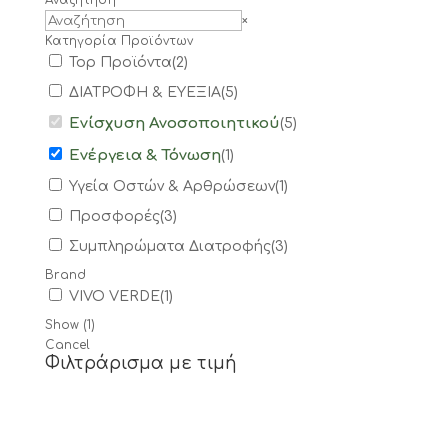
Αναζήτηση
Search
×
Κατηγορία Προϊόντων
Top Προϊόντα
(
2
)
ΔΙΑΤΡΟΦΗ & ΕΥΕΞΙΑ
(
5
)
Ενίσχυση Ανοσοποιητικού
(
5
)
Ενέργεια & Τόνωση
(
1
)
Υγεία Οστών & Αρθρώσεων
(
1
)
Προσφορές
(
3
)
Συμπληρώματα Διατροφής
(
3
)
Brand
VIVO VERDE
(
1
)
Show
(
1
)
Cancel
Φιλτράρισμα με τιμή