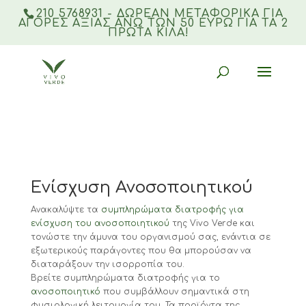
210 5768931 - ΔΩΡΕΑΝ ΜΕΤΑΦΟΡΙΚΆ ΓΙΑ
ΑΓΟΡΈΣ ΑΞΊΑΣ ΆΝΩ ΤΩΝ 50 ΕΥΡΏ ΓΙΑ ΤΑ 2
ΠΡΏΤΑ ΚΙΛΆ!
Products
search
Αρχική σελίδα
/
ΔΙΑΤΡΟΦΗ & ΕΥΕΞΙΑ
/ Ενίσχυση
Ανοσοποιητικού
Ενίσχυση Ανοσοποιητικού
Ανακαλύψτε τα
συμπληρώματα διατροφής για
ενίσχυση του ανοσοποιητικού
της Vivo Verde και
τονώστε την άμυνα του οργανισμού σας, ενάντια σε
εξωτερικούς παράγοντες που θα μπορούσαν να
διαταράξουν την ισορροπία του.
Βρείτε συμπληρώματα διατροφής για το
ανοσοποιητικό
που συμβάλλουν σημαντικά στη
φυσιολογική λειτουργία του. Τα προϊόντα της