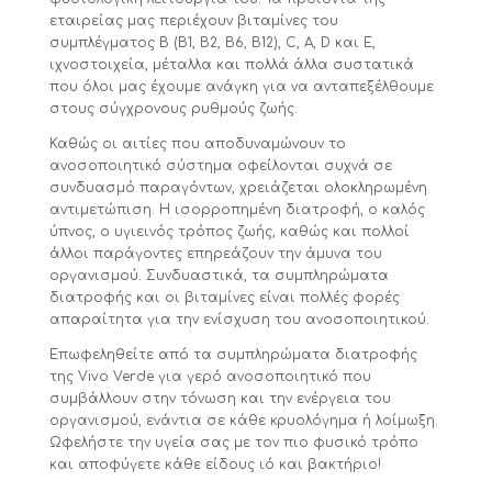
εταιρείας μας περιέχουν βιταμίνες του
συμπλέγματος Β (Β1, Β2, Β6, Β12), C, Α, D και Ε,
ιχνοστοιχεία, μέταλλα και πολλά άλλα συστατικά
που όλοι μας έχουμε ανάγκη για να ανταπεξέλθουμε
στους σύγχρονους ρυθμούς ζωής.
Καθώς οι αιτίες που αποδυναμώνουν το
ανοσοποιητικό σύστημα οφείλονται συχνά σε
συνδυασμό παραγόντων, χρειάζεται ολοκληρωμένη
αντιμετώπιση. Η ισορροπημένη διατροφή, ο καλός
ύπνος, ο υγιεινός τρόπος ζωής, καθώς και πολλοί
άλλοι παράγοντες επηρεάζουν την άμυνα του
οργανισμού. Συνδυαστικά, τα συμπληρώματα
διατροφής και οι βιταμίνες είναι πολλές φορές
απαραίτητα για την ενίσχυση του ανοσοποιητικού.
Επωφεληθείτε από τα συμπληρώματα διατροφής
της Vivo Verde για γερό ανοσοποιητικό που
συμβάλλουν στην τόνωση και την ενέργεια του
οργανισμού, ενάντια σε κάθε κρυολόγημα ή λοίμωξη.
Ωφελήστε την υγεία σας με τον πιο φυσικό τρόπο
και αποφύγετε κάθε είδους ιό και βακτήριο!