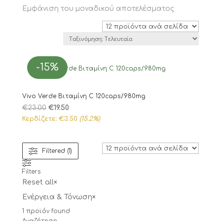
Εμφάνιση του μοναδικού αποτελέσματος
-15%
Vivo Verde Βιταμίνη C 120caps/980mg
Original
Η
€
23.00
€
19.50
price
τρέχουσα
Κερδίζετε:
€
3.50
(15.2%)
was:
τιμή
€23.00.
είναι:
Filtered (1)
€19.50.
Filters
Reset all
×
Ενέργεια & Τόνωση
×
1
προϊόν found