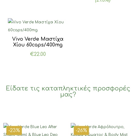
€49.00.
είναι:
€34.50
Vivo Verde Μαστίχα
Χίου 60caps/400mg
€
22.00
Είδατε τις καταπληκτικές προσφορές
μας?
-23%
-26%