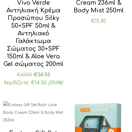
Vivo Verde
Cream 236ml &
Αντηλιακή Κρέμα
Body Mist 250ml
Προσώπου Silky
€
15.80
50+SPF 50ml &
Αντηλιακό
Γαλάκτωμα
Σώματος 30+SPF
150ml & Aloe Vera
Gel σώματος 200ml
Original
Η
€
49.00
€
34.50
price
τρέχουσα
Κερδίζετε:
€
14.50
(29.6%)
was:
τιμή
€49.00.
είναι:
€34.50.