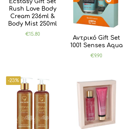
Ecstasy Gift Set
Rush Love Body
Cream 236ml &
Body Mist 250ml
€
15.80
Αντρικό Gift Set
1001 Senses Aqua
€
9.90
-23%