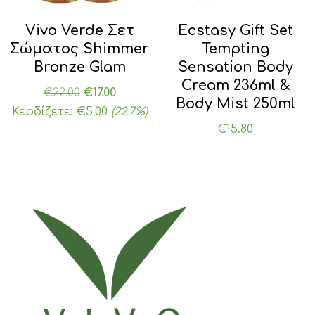
Vivo Verde Σετ
Ecstasy Gift Set
Σώματος Shimmer
Tempting
Bronze Glam
Sensation Body
Cream 236ml &
Original
Η
€
22.00
€
17.00
Body Mist 250ml
price
τρέχουσα
Κερδίζετε:
€
5.00
(22.7%)
was:
τιμή
€
15.80
€22.00.
είναι:
€17.00.