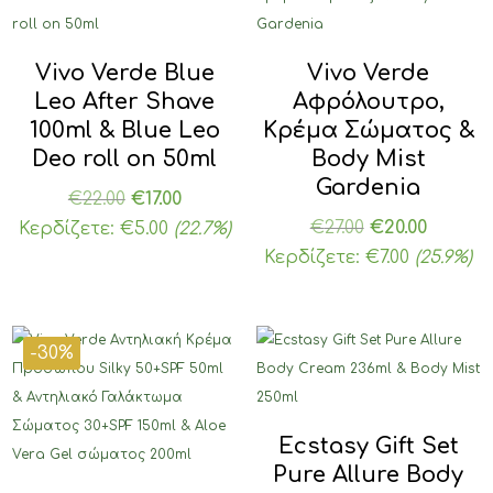
Vivo Verde Blue
Vivo Verde
Leo After Shave
Αφρόλουτρο,
100ml & Blue Leo
Κρέμα Σώματος &
Deo roll on 50ml
Body Mist
Gardenia
Original
Η
€
22.00
€
17.00
price
τρέχουσα
Original
Η
€
27.00
€
20.00
Κερδίζετε:
€
5.00
(22.7%)
was:
τιμή
price
τρέχο
Κερδίζετε:
€
7.00
(25.9%)
€22.00.
είναι:
was:
τιμή
€17.00.
€27.00.
είναι:
€20.00.
-30%
Ecstasy Gift Set
Pure Allure Body