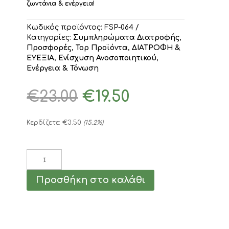
ζωντάνια & ενέργεια!
Κωδικός προϊόντος:
FSP-064
Κατηγορίες:
Συμπληρώματα Διατροφής
,
Προσφορές
,
Top Προϊόντα
,
ΔΙΑΤΡΟΦΗ &
ΕΥΕΞΙΑ
,
Ενίσχυση Ανοσοποιητικού
,
Ενέργεια & Τόνωση
Original
Η
€
23.00
€
19.50
price
τρέχουσα
was:
τιμή
€23.00.
είναι:
Κερδίζετε:
€
3.50
(15.2%)
€19.50.
Vivo
Verde
Βιταμίνη
Προσθήκη στο καλάθι
C
120caps/980mg
ποσότητα