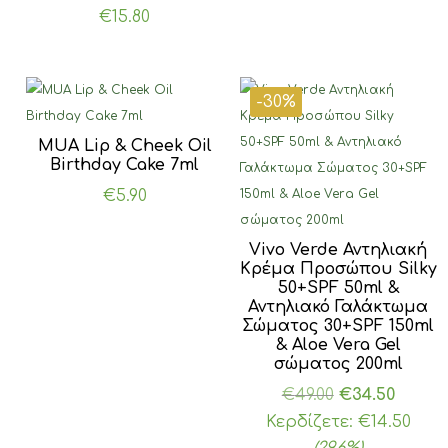
€
15.80
-30%
MUA Lip & Cheek Oil
Birthday Cake 7ml
€
5.90
Vivo Verde Αντηλιακή
Κρέμα Προσώπου Silky
50+SPF 50ml &
Αντηλιακό Γαλάκτωμα
Σώματος 30+SPF 150ml
& Aloe Vera Gel
σώματος 200ml
Original
Η
€
49.00
€
34.50
price
τρέχο
Κερδίζετε:
€
14.50
was:
τιμή
(29.6%)