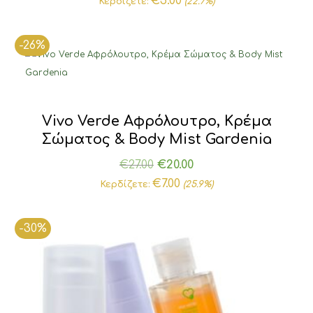
€
5.00
Κερδίζετε:
(22.7%)
was:
τιμή
€22.00.
είναι:
-26%
€17.00.
Vivo Verde Αφρόλουτρο, Κρέμα
Σώματος & Body Mist Gardenia
Original
Η
€
27.00
€
20.00
price
τρέχουσα
€
7.00
Κερδίζετε:
(25.9%)
was:
τιμή
€27.00.
είναι:
-30%
€20.00.