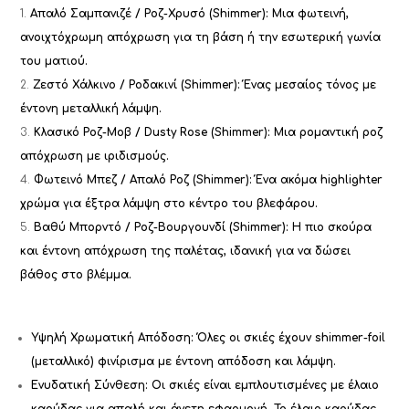
Απαλό Σαμπανιζέ / Ροζ-Χρυσό (Shimmer)
: Μια φωτεινή,
ανοιχτόχρωμη απόχρωση για τη βάση ή την εσωτερική γωνία
του ματιού.
Ζεστό Χάλκινο / Ροδακινί (Shimmer)
: Ένας μεσαίος τόνος με
έντονη μεταλλική λάμψη.
Κλασικό Ροζ-Μοβ / Dusty Rose (Shimmer)
: Μια ρομαντική ροζ
απόχρωση με ιριδισμούς.
Φωτεινό Μπεζ / Απαλό Ροζ (Shimmer)
: Ένα ακόμα highlighter
χρώμα για έξτρα λάμψη στο κέντρο του βλεφάρου.
Βαθύ Μπορντό / Ροζ-Βουργουνδί (Shimmer)
: Η πιο σκούρα
και έντονη απόχρωση της παλέτας, ιδανική για να δώσει
βάθος στο βλέμμα.
Υψηλή Χρωματική Απόδοση:
Όλες οι σκιές έχουν
shimmer-foil
(μεταλλικό) φινίρισμα
με έντονη απόδοση και λάμψη.
Ενυδατική Σύνθεση:
Οι σκιές είναι εμπλουτισμένες με έλαιο
καρύδας για απαλή και άνετη εφαρμογή. Το έλαιο καρύδας