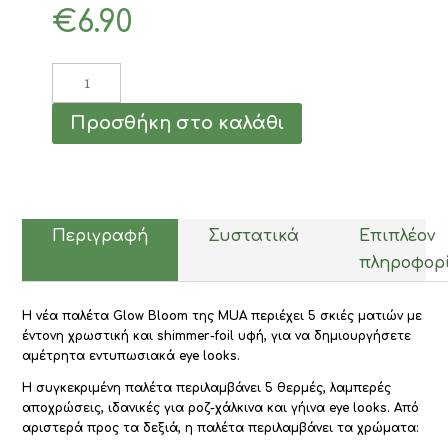
€
6.90
MUA
Παλέτα
Σκιών
Προσθήκη στο καλάθι
Eyeshadow
Palette
5
Shade
Glow
Bloom
Περιγραφή
Συστατικά
Επιπλέον
4gr
πληροφορ
ποσότητα
Η νέα παλέτα Glow Bloom της MUA περιέχει 5 σκιές ματιών με
έντονη χρωστική και shimmer-foil υφή, για να δημιουργήσετε
αμέτρητα εντυπωσιακά eye looks.
Η συγκεκριμένη παλέτα περιλαμβάνει 5 θερμές, λαμπερές
αποχρώσεις, ιδανικές για ροζ-χάλκινα και γήινα eye looks. Από
αριστερά προς τα δεξιά, η παλέτα περιλαμβάνει τα χρώματα: