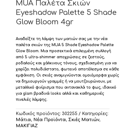
MUA Παλέτα Σκιών
Eyeshadow Palette 5 Shade
Glow Bloom 4gr
Αναδείξτε τη λάμψη των ματιών σας με την νέα
παλέτα σκιών της MUA 5 Shade Eyeshadow Palette
Glow Bloom
. Μια προσεκτικά επιλεγμένη συλλογή
από 5 ultra-shimmer αποχρώσεις σε ζεστούς,
ροδαλούς και χάλκινους τόνους, σχεδιασμένη για να
χαρίζει πολυδιάστατο, φωτεινό αποτέλεσμα σε κάθε
εμφάνιση. Οι σκιές αναμιγνύονται ομοιόμορφα χωρίς
να δημιουργούν γραμμές ή να μουτζουρώνουν, με
μεταλλικό φινίρισμα που αντανακλά το φως, ιδανικό
για glam βραδινά looks αλλά και καθημερινές
πινελιές λάμψης.
Κωδικός προϊόντος:
302255
Κατηγορίες:
Mάτια
,
Νέα Προϊόντα
,
Σκιές Ματιών
,
ΜΑΚΙΓΙΑΖ