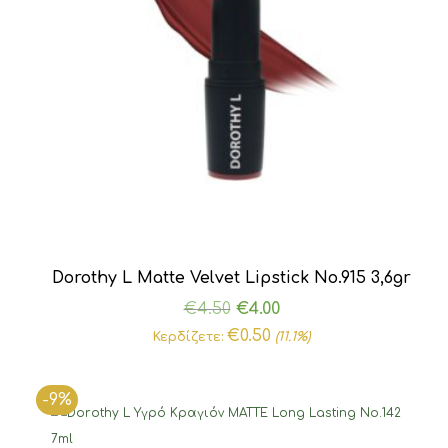
Dorothy L Matte Velvet Lipstick Νο.915 3,6gr
Original
Η
€
4.50
€
4.00
price
τρέχουσα
€
0.50
Κερδίζετε:
(11.1%)
was:
τιμή
€4.50.
είναι:
-9%
€4.00.