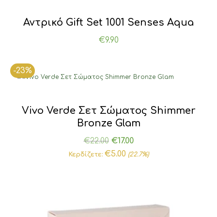
Αντρικό Gift Set 1001 Senses Aqua
€
9.90
-23%
Vivo Verde Σετ Σώματος Shimmer
Bronze Glam
Original
Η
€
22.00
€
17.00
price
τρέχουσα
€
5.00
Κερδίζετε:
(22.7%)
was:
τιμή
€22.00.
είναι:
€17.00.