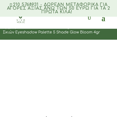
210 5768931 - ΔΩΡΕΑΝ ΜΕΤΑΦΟΡΙΚΆ ΓΙΑ
ΑΓΟΡΈΣ ΑΞΊΑΣ ΆΝΩ ΤΩΝ 50 ΕΥΡΏ ΓΙΑ ΤΑ 2
ΠΡΏΤΑ ΚΙΛΆ!
Products
search
Αρχική
/
ΜΑΚΙΓΙΑΖ
/
Mάτια
/
Σκιές Ματιών
/ MUA Παλέτα
Σκιών Eyeshadow Palette 5 Shade Glow Bloom 4gr