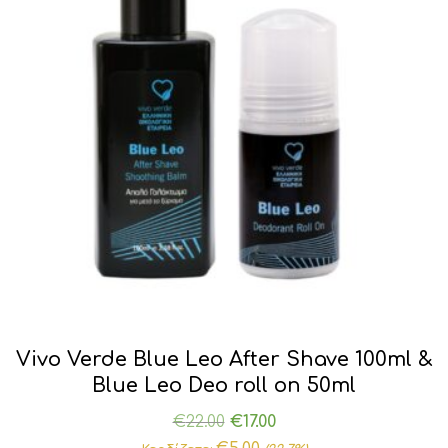
Vivo Verde Blue Leo After Shave 100ml &
Blue Leo Deo roll on 50ml
Original
Η
€
22.00
€
17.00
price
τρέχουσα