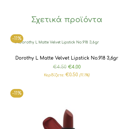
Σχετικά προϊόντα
-11%
Dorothy L Matte Velvet Lipstick Νο.918 3,6gr
Original
Η
€
4.50
€
4.00
price
τρέχουσα
€
0.50
Κερδίζετε:
(11.1%)
was:
τιμή
€4.50.
είναι:
-11%
€4.00.