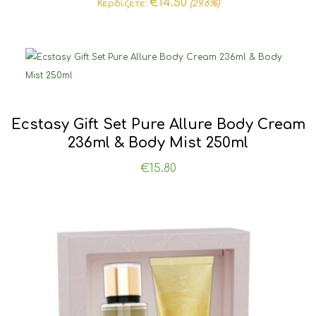
price
τρέχουσα
€
14.50
Κερδίζετε:
(29.6%)
was:
τιμή
€49.00.
είναι:
€34.50.
Ecstasy Gift Set Pure Allure Body Cream
236ml & Body Mist 250ml
€
15.80