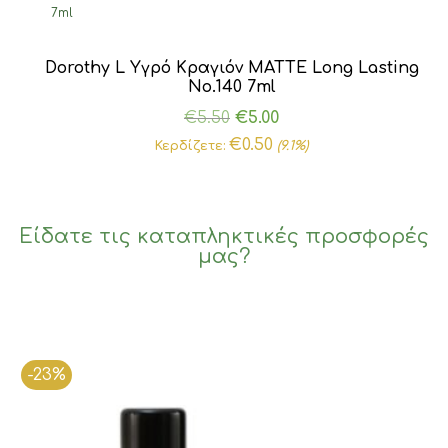
Dorothy L Υγρό Κραγιόν MATTE Long Lasting
Νο.140 7ml
Original
Η
€
5.50
€
5.00
price
τρέχουσα
€
0.50
Κερδίζετε:
(9.1%)
was:
τιμή
€5.50.
είναι:
€5.00.
Είδατε τις καταπληκτικές προσφορές
μας?
-23%