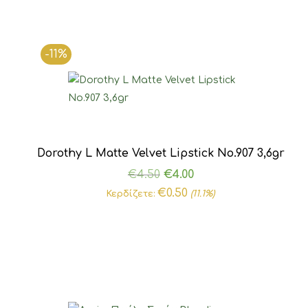
-11%
Dorothy L Matte Velvet Lipstick Νο.907 3,6gr
Original
Η
€
4.50
€
4.00
price
τρέχουσα
€
0.50
Κερδίζετε:
(11.1%)
was:
τιμή
€4.50.
είναι:
€4.00.