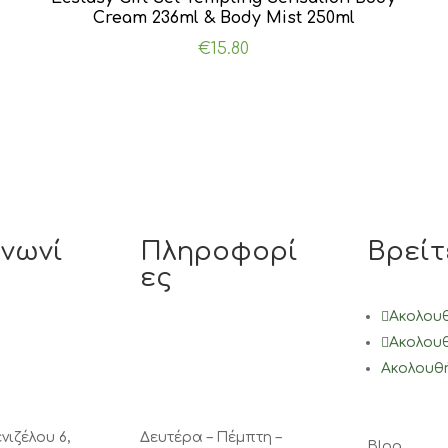
Cream 236ml & Body Mist 250ml
€
15.80
ινωνί
Πληροφορί
Βρείτ
ες
Ακολου
Ακολου
Ακολουθ
νιζέλου 6,
Δευτέρα – Πέμπτη –
Blog