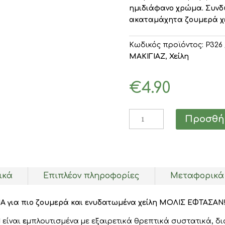
ημιδιάφανο χρώμα.
Συνδ
ακαταμάχητα ζουμερά χε
Κωδικός προϊόντος:
P326
ΜΑΚΙΓΙΑΖ
,
Χείλη
€
4.90
MUA
Προσθήκ
Peptide
Lip
Balm
Watermelon
Sorbet
ικά
Επιπλέον πληροφορίες
Μεταφορικά
10ml
ποσότητα
UA για πιο ζουμερά και ενυδατωμένα χείλη ΜΟΛΙΣ ΕΦΤΑΣΑΝ!
Η
είναι
ε
μπλουτισμένα με εξαιρετικά θρεπτικά συστατικά, δι