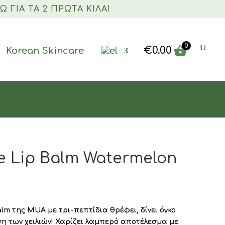
Ώ ΓΙΑ ΤΑ 2 ΠΡΏΤΑ ΚΙΛΆ!
Products
search
0
€
0.00
Korean Skincare
e Lip Balm Watermelon
alm της MUA με τρι-πεπτίδια θρέφει, δίνει όγκο
ση των χειλιών! Χαρίζει λαμπερό αποτέλεσμα με