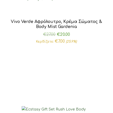
Vivo Verde Αφρόλουτρο, Κρέμα Σώματος &
Body Mist Gardenia
Original
Η
€
27.00
€
20.00
price
τρέχουσα
€
7.00
Κερδίζετε:
(25.9%)
was:
τιμή
€27.00.
είναι:
€20.00.