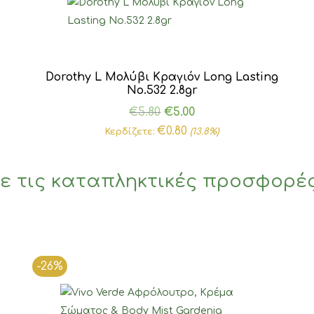
Dorothy L Μολύβι Κραγιόν Long Lasting
Νο.532 2.8gr
Original
Η
€
5.80
€
5.00
price
τρέχουσα
€
0.80
Κερδίζετε:
(13.8%)
was:
τιμή
€5.80.
είναι:
ε τις καταπληκτικές προσφορέ
€5.00.
-26%