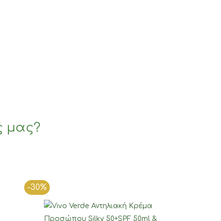
ς μας?
-30%