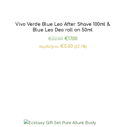
Vivo Verde Blue Leo After Shave 100ml &
Blue Leo Deo roll on 50ml
Original
Η
€
22.00
€
17.00
price
τρέχουσα
€
5.00
Κερδίζετε:
(22.7%)
was:
τιμή
€22.00.
είναι:
€17.00.