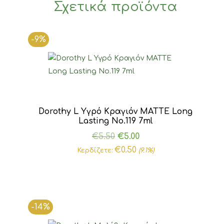
Σχετικά προϊόντα
-9%
Dorothy L Υγρό Κραγιόν MATTE Long
Lasting Νο.119 7ml
Original
Η
€
5.50
€
5.00
price
τρέχουσα
€
0.50
Κερδίζετε:
(9.1%)
was:
τιμή
€5.50.
είναι:
€5.00.
-14%