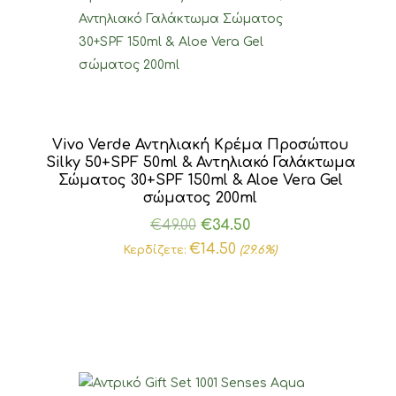
Vivo Verde Αντηλιακή Κρέμα Προσώπου
Silky 50+SPF 50ml & Αντηλιακό Γαλάκτωμα
Σώματος 30+SPF 150ml & Aloe Vera Gel
σώματος 200ml
Original
Η
€
49.00
€
34.50
price
τρέχουσα
€
14.50
Κερδίζετε:
(29.6%)
was:
τιμή
€49.00.
είναι:
€34.50.