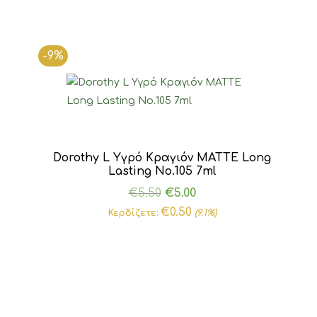
-9%
Dorothy L Υγρό Κραγιόν MATTE Long
Lasting Νο.105 7ml
Original
Η
€
5.50
€
5.00
price
τρέχουσα
€
0.50
Κερδίζετε:
(9.1%)
was:
τιμή
€5.50.
είναι:
€5.00.