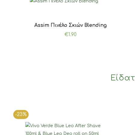
Assim Πινέλο Σκιών Blending
€
1.90
Είδατ
-23%