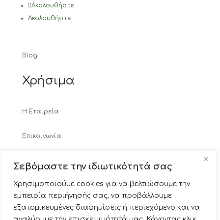
Ακολουθήστε
Ακολουθήστε
Blog
Χρήσιμα
Η Εταιρεία
Επικοινωνία
Τρόποι Πληρωμής
Σεβόμαστε την ιδιωτικότητά σας
Χρησιμοποιούμε cookies για να βελτιώσουμε την
Τρόποι Αποστολής
εμπειρία περιήγησής σας, να προβάλλουμε
εξατομικευμένες διαφημίσεις ή περιεχόμενο και να
Πολιτική Επιστροφών & Ακυρώσεων
αναλύουμε την επισκεψιμότητά μας. Κάνοντας κλικ