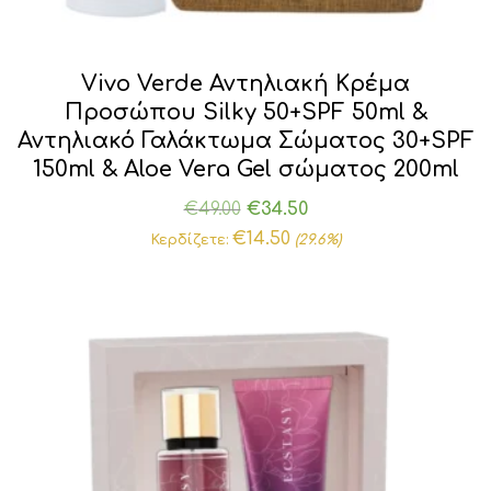
Vivo Verde Αντηλιακή Κρέμα
Προσώπου Silky 50+SPF 50ml &
Αντηλιακό Γαλάκτωμα Σώματος 30+SPF
150ml & Aloe Vera Gel σώματος 200ml
Original
Η
€
49.00
€
34.50
price
τρέχουσα
€
14.50
Κερδίζετε:
(29.6%)
was:
τιμή
€49.00.
είναι:
€34.50.