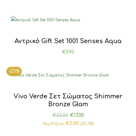
Αντρικό Gift Set 1001 Senses Aqua
€
9.90
-23%
Vivo Verde Σετ Σώματος Shimmer
Bronze Glam
Original
Η
€
22.00
€
17.00
price
τρέχουσα
€
5.00
Κερδίζετε:
(22.7%)
was:
τιμή