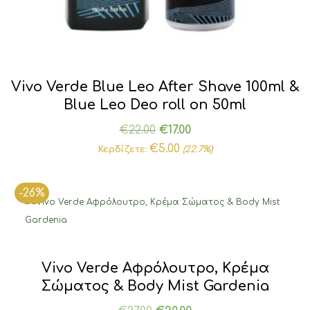
Vivo Verde Blue Leo After Shave 100ml &
Blue Leo Deo roll on 50ml
Original
Η
€
22.00
€
17.00
price
τρέχουσα
€
5.00
Κερδίζετε:
(22.7%)
was:
τιμή
€22.00.
είναι:
-26%
€17.00.
Vivo Verde Αφρόλουτρο, Κρέμα
Σώματος & Body Mist Gardenia