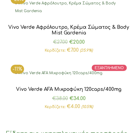
Vivo Verde Αφρόλουτρο, Κρέμα Σώματος & Body
Mist Gardenia
Original
Η
€
27.00
€
20.00
price
τρέχουσα
€
7.00
Κερδίζετε:
(25.9%)
was:
τιμή
€27.00.
είναι:
ΕΞΑΝΤΛΗΜΕΝΟ
-11%
€20.00.
Vivo Verde AFA Μικροφύκη 120caps/400mg
Original
Η
€
38.00
€
34.00
price
τρέχουσα
€
4.00
Κερδίζετε:
(10.5%)
was:
τιμή
€38.00.
είναι:
€34.00.