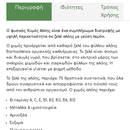
Περιγραφή
Ιδιότητες
Τρόπος
Χρήσης
Ο φυσικός Χυμός Αλόης είναι ένα συμπλήρωμα διατροφής με
υψηλή περιεκτικότητα σε ζελέ αλόης με γεύση λεμόνι.
Ο χυμός προέρχεται από καθαρό ζελέ του φύλλου αλόης
Barbadensis οργανικής καλλιέργειας. Το ζελέ είναι άοσμο
και διαυγές υγρό, που βρίσκεται στο κεντρικό μέρος των
σκληρών, χυμωδών και σαρκωδών φύλλων της αλόης. Η
επεξεργασία γίνεται με ψυχρή μέθοδο.
Το ζελέ της αλόης, περιέχει 75 θρεπτικά συστατικά, που όλα
δρουν συνεργατικά και απορροφώνται στο σύνολό τους
από τον ανθρώπινο οργανισμό. Ο χυμός αλόης περιέχει:
Βιταμίνες Α, C, E, B1, B2, B3, B6, Β12
Μέταλλα & ιχνοστοιχεία
Αμινοξέα
Ένζυμα