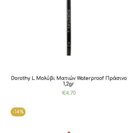
Dorothy L Μολύβι Ματιών Waterproof Πράσινο
1,2gr
€
4.70
-14%