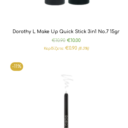
Dorothy L Make Up Quick Stick 3in1 No.7 15gr
Original
Η
€
10.90
€
10.00
price
τρέχουσα
€
0.90
Κερδίζετε:
(8.3%)
was:
τιμή
€10.90.
είναι:
-11%
€10.00.