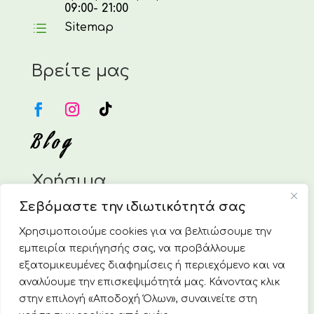
09:00- 21:00
d
Sitemap
Βρείτε μας
Blog
Χρήσιμα
Σεβόμαστε την ιδιωτικότητά σας
Η Εταιρεία
Επικοινωνία
Χρησιμοποιούμε cookies για να βελτιώσουμε την
Τρόποι Πληρωμής
εμπειρία περιήγησής σας, να προβάλλουμε
Τρόποι Αποστολής
εξατομικευμένες διαφημίσεις ή περιεχόμενο και να
Πολιτική Επιστροφών & Ακυρώσεων
αναλύουμε την επισκεψιμότητά μας. Κάνοντας κλικ
στην επιλογή «Αποδοχή Όλων», συναινείτε στη
Πολιτική απορρήτου & Cookies