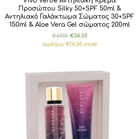
Vivo Verde Αντηλιακή Κρέμα
Προσώπου Silky 50+SPF 50ml &
Αντηλιακό Γαλάκτωμα Σώματος 30+SPF
150ml & Aloe Vera Gel σώματος 200ml
Original
Η
€
49.00
€
34.50
price
τρέχουσα
€
14.50
Κερδίζετε:
(29.6%)
was:
τιμή
€49.00.
είναι:
€34.50.