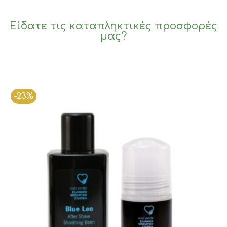
€5.80.
είναι:
€5.00.
Είδατε τις καταπληκτικές προσφορές
μας?
-23%