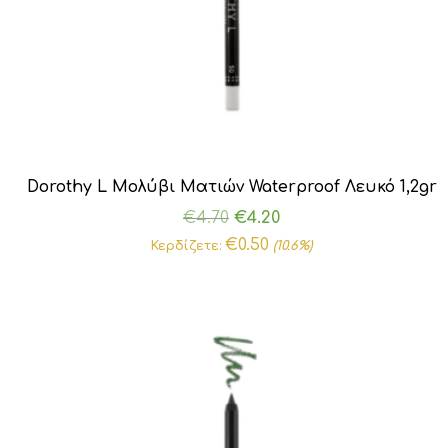
Dorothy L Μολύβι Ματιών Waterproof Λευκό 1,2gr
Original
Η
€
4.70
€
4.20
price
τρέχουσα
€
0.50
Κερδίζετε:
(10.6%)
was:
τιμή
€4.70.
είναι:
€4.20.