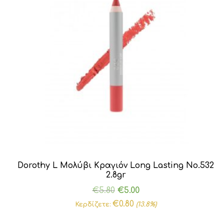
Dorothy L Μολύβι Κραγιόν Long Lasting Νο.532
2.8gr
Original
Η
€
5.80
€
5.00
price
τρέχουσα
€
0.80
Κερδίζετε:
(13.8%)
was:
τιμή