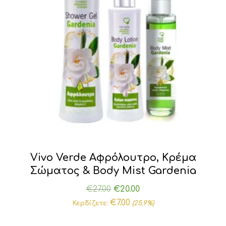
Vivo Verde Αφρόλουτρο, Κρέμα
Σώματος & Body Mist Gardenia
Original
Η
€
27.00
€
20.00
price
τρέχουσα
€
7.00
Κερδίζετε:
(25.9%)
was:
τιμή