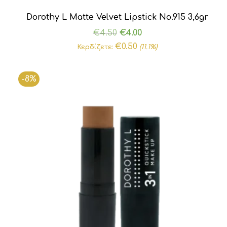
Dorothy L Matte Velvet Lipstick Νο.915 3,6gr
Original
Η
€
4.50
€
4.00
price
τρέχουσα
€
0.50
Κερδίζετε:
(11.1%)
was:
τιμή
€4.50.
είναι:
-8%
€4.00.