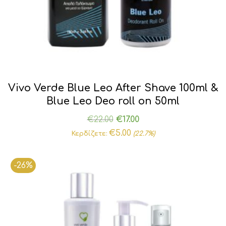
Vivo Verde Blue Leo After Shave 100ml &
Blue Leo Deo roll on 50ml
Original
Η
€
22.00
€
17.00
price
τρέχουσα
€
5.00
Κερδίζετε:
(22.7%)
was:
τιμή
€22.00.
είναι:
-26%
€17.00.