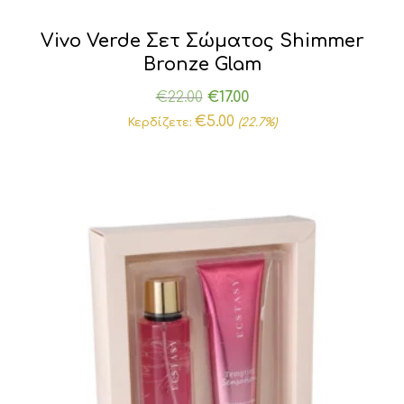
Vivo Verde Σετ Σώματος Shimmer
Bronze Glam
Original
Η
€
22.00
€
17.00
price
τρέχουσα
€
5.00
Κερδίζετε:
(22.7%)
was:
τιμή
€22.00.
είναι:
€17.00.